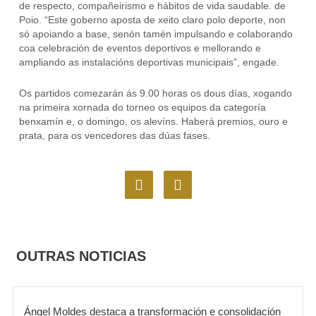
de respecto, compañeirismo e hábitos de vida saudable. de
Poio. “Este goberno aposta de xeito claro polo deporte, non
só apoiando a base, senón tamén impulsando e colaborando
coa celebración de eventos deportivos e mellorando e
ampliando as instalacións deportivas municipais”, engade.
Os partidos comezarán ás 9.00 horas os dous días, xogando
na primeira xornada do torneo os equipos da categoría
benxamín e, o domingo, os alevíns. Haberá premios, ouro e
prata, para os vencedores das dúas fases.
F
I
a
n
c
s
e
t
b
a
o
g
OUTRAS NOTICIAS
o
r
k
a
m
Ángel Moldes destaca a transformación e consolidación