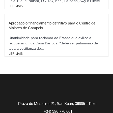
Lola Tuduri, Naiara, LG1DO, Enol, La Beba, Awy e Pikete...
LER MÁIS
Aprobado o financiamento definitivo para o Centro de
Maiores de Campelo
Unanimidade para reclamar ao Estado que axilice a
recuperación da Casa Barroca: “debe ser patrimonio de
toda a veciñanza de...
LER MÁIS
Praza do Mosteiro nº1, San Xoán, 36995 – Poio
(+34) 986 770 001