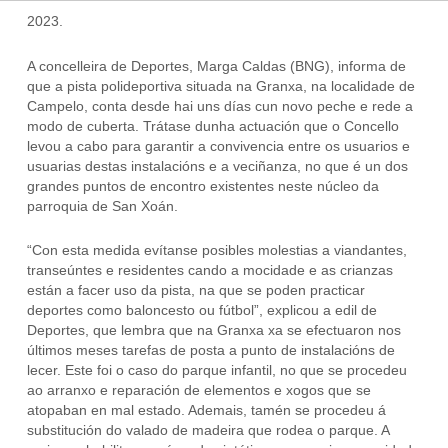
2023.
A concelleira de Deportes, Marga Caldas (BNG), informa de
que a pista polideportiva situada na Granxa, na localidade de
Campelo, conta desde hai uns días cun novo peche e rede a
modo de cuberta. Trátase dunha actuación que o Concello
levou a cabo para garantir a convivencia entre os usuarios e
usuarias destas instalacións e a veciñanza, no que é un dos
grandes puntos de encontro existentes neste núcleo da
parroquia de San Xoán.
“Con esta medida evítanse posibles molestias a viandantes,
transeúntes e residentes cando a mocidade e as crianzas
están a facer uso da pista, na que se poden practicar
deportes como baloncesto ou fútbol”, explicou a edil de
Deportes, que lembra que na Granxa xa se efectuaron nos
últimos meses tarefas de posta a punto de instalacións de
lecer. Este foi o caso do parque infantil, no que se procedeu
ao arranxo e reparación de elementos e xogos que se
atopaban en mal estado. Ademais, tamén se procedeu á
substitución do valado de madeira que rodea o parque. A