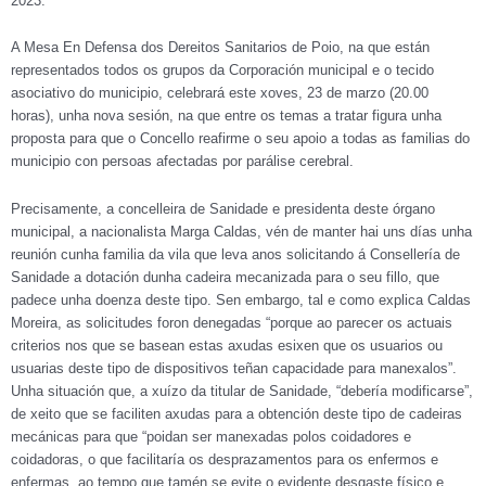
2023.
A Mesa En Defensa dos Dereitos Sanitarios de Poio, na que están
representados todos os grupos da Corporación municipal e o tecido
asociativo do municipio, celebrará este xoves, 23 de marzo (20.00
horas), unha nova sesión, na que entre os temas a tratar figura unha
proposta para que o Concello reafirme o seu apoio a todas as familias do
municipio con persoas afectadas por parálise cerebral.
Precisamente, a concelleira de Sanidade e presidenta deste órgano
municipal, a nacionalista Marga Caldas, vén de manter hai uns días unha
reunión cunha familia da vila que leva anos solicitando á Consellería de
Sanidade a dotación dunha cadeira mecanizada para o seu fillo, que
padece unha doenza deste tipo. Sen embargo, tal e como explica Caldas
Moreira, as solicitudes foron denegadas “porque ao parecer os actuais
criterios nos que se basean estas axudas esixen que os usuarios ou
usuarias deste tipo de dispositivos teñan capacidade para manexalos”.
Unha situación que, a xuízo da titular de Sanidade, “debería modificarse”,
de xeito que se faciliten axudas para a obtención deste tipo de cadeiras
mecánicas para que “poidan ser manexadas polos coidadores e
coidadoras, o que facilitaría os desprazamentos para os enfermos e
enfermas, ao tempo que tamén se evite o evidente desgaste físico e