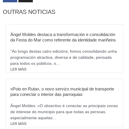
c
s
OUTRAS NOTICIAS
e
t
b
a
o
g
o
r
Ángel Moldes destaca a transformación e consolidación
k
da Festa do Mar como referente da identidade mariñeira
a
m
“Ao longo destas catro edicións, fomos consolidando unha
programación atractiva, diversa e de calidade, pensada
para todos os públicos, o...
LER MÁIS
«Poio en Ruta», o novo servizo municipal de transporte
para conectar o interior das parroquias
Ángel Moldes: «O obxectivo é conectar as principais zonas
de interese do municipio para que todas as persoas,
especialmente aquelas...
LER MÁIS