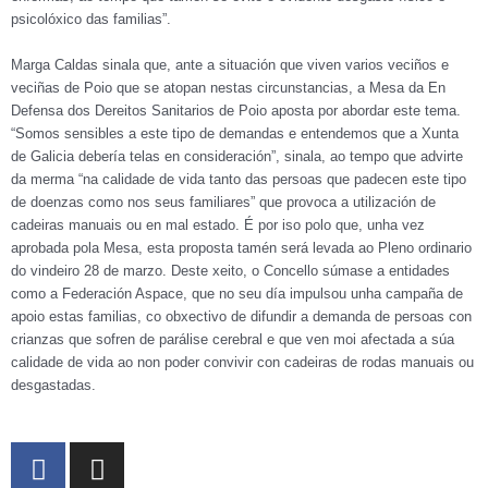
psicolóxico das familias”.
Marga Caldas sinala que, ante a situación que viven varios veciños e
veciñas de Poio que se atopan nestas circunstancias, a Mesa da En
Defensa dos Dereitos Sanitarios de Poio aposta por abordar este tema.
“Somos sensibles a este tipo de demandas e entendemos que a Xunta
de Galicia debería telas en consideración”, sinala, ao tempo que advirte
da merma “na calidade de vida tanto das persoas que padecen este tipo
de doenzas como nos seus familiares” que provoca a utilización de
cadeiras manuais ou en mal estado. É por iso polo que, unha vez
aprobada pola Mesa, esta proposta tamén será levada ao Pleno ordinario
do vindeiro 28 de marzo. Deste xeito, o Concello súmase a entidades
como a Federación Aspace, que no seu día impulsou unha campaña de
apoio estas familias, co obxectivo de difundir a demanda de persoas con
crianzas que sofren de parálise cerebral e que ven moi afectada a súa
calidade de vida ao non poder convivir con cadeiras de rodas manuais ou
desgastadas.
F
I
a
n