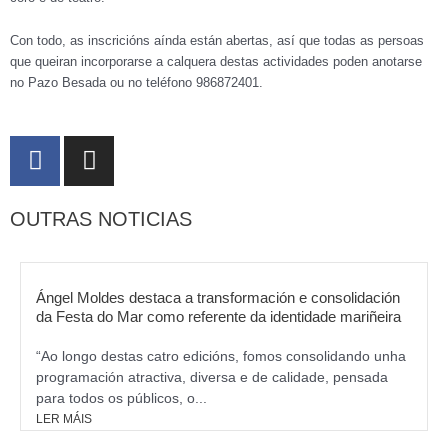
Con todo, as inscricións aínda están abertas, así que todas as persoas
que queiran incorporarse a calquera destas actividades poden anotarse
no Pazo Besada ou no teléfono 986872401.
F
I
a
n
c
s
OUTRAS NOTICIAS
e
t
b
a
o
g
o
r
Ángel Moldes destaca a transformación e consolidación
k
da Festa do Mar como referente da identidade mariñeira
a
m
“Ao longo destas catro edicións, fomos consolidando unha
programación atractiva, diversa e de calidade, pensada
para todos os públicos, o...
LER MÁIS