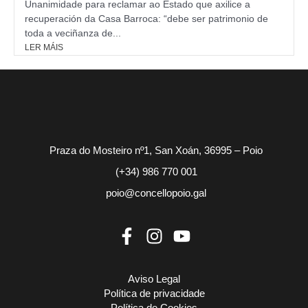
Unanimidade para reclamar ao Estado que axilice a
recuperación da Casa Barroca: “debe ser patrimonio de
toda a veciñanza de...
LER MÁIS
Praza do Mosteiro nº1, San Xoán, 36995 – Poio
(+34) 986 770 001
poio@concellopoio.gal
Aviso Legal
Política de privacidade
Política de Cookies