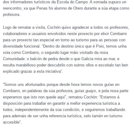
dos informadores turísticos da Escola do Campo. A xornada supuxo un
reencontro, xa que Penas foi alumno de Otero durante a súa etapa como
profesora.
Logo de rematar a visita, Cochón quixo agradecer a todos os profesores,
colaboradores e usuarios envolvidos neste proxecto por elixir Combarro
para un proxecto tan especial en torno ao turismo para as persoas con
diversidade funcional. “Dentro do destino único que é Poio, temos unha
xoia como Combarro, o segundo lugar máis visitado da nosa
Comunidade: o balcón de pedra desde o que Galicia mira ao mar, e
resulta marabilloso poder descubrilo con outros ollos e escoitalo tan ben
explicado grazas a esta iniciativa”.
“Somos uns afortunados porque desde hoxe temos novos guías en
Combarro, en palabras da súa profesora,
guías guays
, e pola nosa parte
esperamos que isto non quede aquí”, rematou Cochón: “Estamos á
disposición para traballar en garantir a mellor experiencia turística a
todos, independentemente da súa condición, e seguiremos traballando
para ademais de ser unha referencia turística, selo tamén en turismo
accesible”.