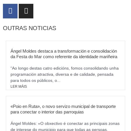
F
I
a
n
c
s
OUTRAS NOTICIAS
e
t
b
a
o
g
o
r
Ángel Moldes destaca a transformación e consolidación
k
da Festa do Mar como referente da identidade mariñeira
a
m
“Ao longo destas catro edicións, fomos consolidando unha
programación atractiva, diversa e de calidade, pensada
para todos os públicos, o...
LER MÁIS
«Poio en Ruta», o novo servizo municipal de transporte
para conectar o interior das parroquias
Ángel Moldes: «O obxectivo é conectar as principais zonas
de interese do municipio para que todas as persoas,