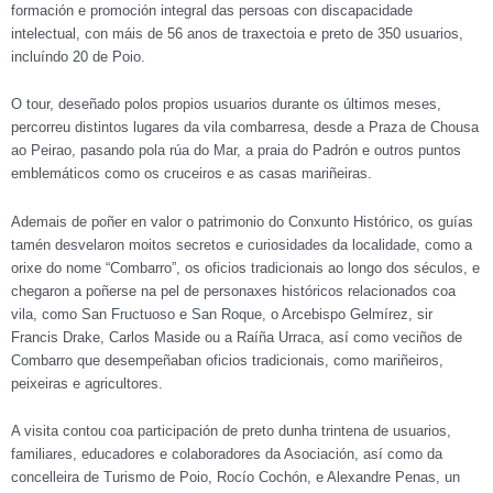
formación e promoción integral das persoas con discapacidade
intelectual, con máis de 56 anos de traxectoia e preto de 350 usuarios,
incluíndo 20 de Poio.
O tour, deseñado polos propios usuarios durante os últimos meses,
percorreu distintos lugares da vila combarresa, desde a Praza de Chousa
ao Peirao, pasando pola rúa do Mar, a praia do Padrón e outros puntos
emblemáticos como os cruceiros e as casas mariñeiras.
Ademais de poñer en valor o patrimonio do Conxunto Histórico, os guías
tamén desvelaron moitos secretos e curiosidades da localidade, como a
orixe do nome “Combarro”, os oficios tradicionais ao longo dos séculos, e
chegaron a poñerse na pel de personaxes históricos relacionados coa
vila, como San Fructuoso e San Roque, o Arcebispo Gelmírez, sir
Francis Drake, Carlos Maside ou a Raíña Urraca, así como veciños de
Combarro que desempeñaban oficios tradicionais, como mariñeiros,
peixeiras e agricultores.
A visita contou coa participación de preto dunha trintena de usuarios,
familiares, educadores e colaboradores da Asociación, así como da
concelleira de Turismo de Poio, Rocío Cochón, e Alexandre Penas, un