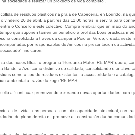
na sociedade e realizar un proxecto de vida completo”.
ecollida de residuos plásticos na praia de Cabeceira, en Lourido, na q
 vindeiro 20 de abril, a partires das 11.00 horas, e servirá para conm
e entre o Concello e este colectivo. Cómpre lembrar que en maio do an
o tempo que supoñen tamén un beneficio a prol das boas prácticas med
filosofía consolidada a través da campaña Poio en Verde, creada nest
 acompañadas por responsables de Amicos na presentación da actividade
sociedade”, indicaron.
a dos nosos fillos’, o programa ‘Herdanza Mater: RE-MAR’ quere, con 
 Bandeira Azul como distintivo de calidade, consolidando o enclave como
stións como o tipo de residuos existentes, a accesibilidade e a catalo
ación ambiental a través do xogo ‘RE-MAR’.
ello a “continuar promovendo e xerando novas oportunidades para qu
ctos de vida das persoas con discapacidade intelectual, con trast
 cidadán de pleno dereito e promove a construción dunha comunidade
cun modelo de intervención en o que as persoas, familias e a 