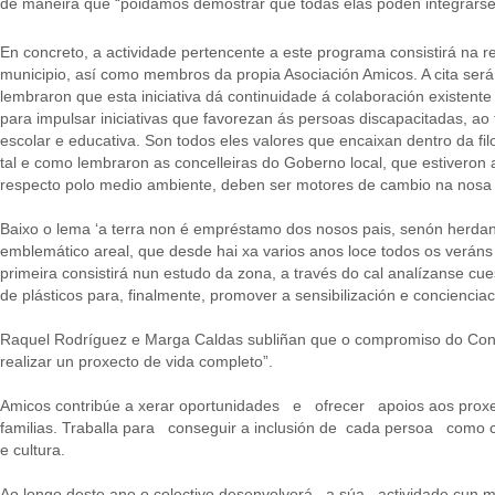
de maneira que “poidamos demostrar que todas elas poden integrarse 
En concreto, a actividade pertencente a este programa consistirá na r
municipio, así como membros da propia Asociación Amicos. A cita será o
lembraron que esta iniciativa dá continuidade á colaboración existent
para impulsar iniciativas que favorezan ás persoas discapacitadas, a
escolar e educativa. Son todos eles valores que encaixan dentro da 
tal e como lembraron as concelleiras do Goberno local, que estiveron
respecto polo medio ambiente, deben ser motores de cambio na nosa 
Baixo o lema ‘a terra non é empréstamo dos nosos pais, senón herdanz
emblemático areal, que desde hai xa varios anos loce todos os veráns a
primeira consistirá nun estudo da zona, a través do cal analízanse cue
de plásticos para, finalmente, promover a sensibilización e concienci
Raquel Rodríguez e Marga Caldas subliñan que o compromiso do Conc
realizar un proxecto de vida completo”.
Amicos contribúe a xerar oportunidades e ofrecer apoios aos proxe
familias. Traballa para conseguir a inclusión de cada persoa como
e cultura.
Ao longo deste ano o colectivo desenvolverá a súa actividade 