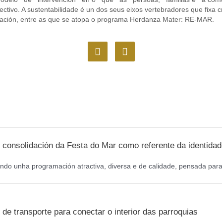
. A sustentabilidade é un dos seus eixos vertebradores que fixa cri
uación, entre as que se atopa o programa Herdanza Mater: RE-MAR.
F
I
a
n
c
s
e
t
b
a
o
g
o
r
k
a
m
 consolidación da Festa do Mar como referente da identidad
ndo unha programación atractiva, diversa e de calidade, pensada para 
de transporte para conectar o interior das parroquias