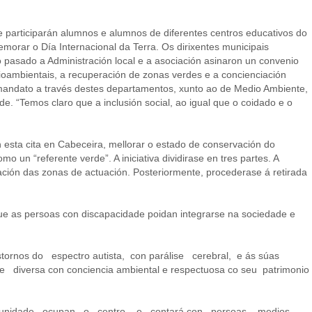
ue participarán alumnos e alumnos de diferentes centros educativos do
emorar o Día Internacional da Terra. Os dirixentes municipais
o pasado a Administración local e a asociación asinaron un convenio
ioambientais, a recuperación de zonas verdes e a concienciación
e mandato a través destes departamentos, xunto ao de Medio Ambiente,
. “Temos claro que a inclusión social, ao igual que o coidado e o
esta cita en Cabeceira, mellorar o estado de conservación do
 un “referente verde”. A iniciativa dividirase en tres partes. A
gación das zonas de actuación. Posteriormente, procederase á retirada
e as persoas con discapacidade poidan integrarse na sociedade e
ornos do espectro autista, con parálise cerebral, e ás súas
 diversa con conciencia ambiental e respectuosa co seu patrimonio
comunidade ocupan o centro, e contará con persoas, medios,