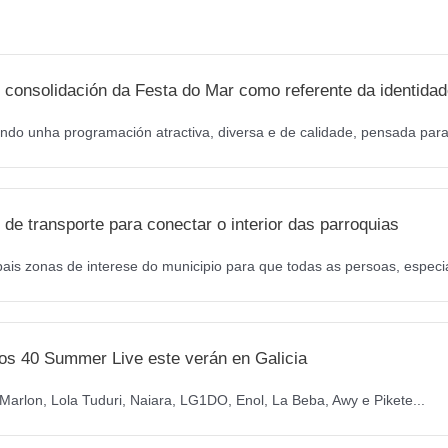
o
r
k
a
m
 consolidación da Festa do Mar como referente da identidad
ndo unha programación atractiva, diversa e de calidade, pensada para 
de transporte para conectar o interior das parroquias
pais zonas de interese do municipio para que todas as persoas, especi
os 40 Summer Live este verán en Galicia
arlon, Lola Tuduri, Naiara, LG1DO, Enol, La Beba, Awy e Pikete...