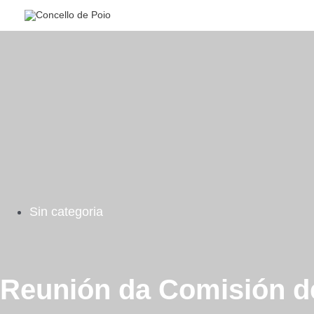
Ir
al
contenido
Sin categoria
Reunión da Comisión d