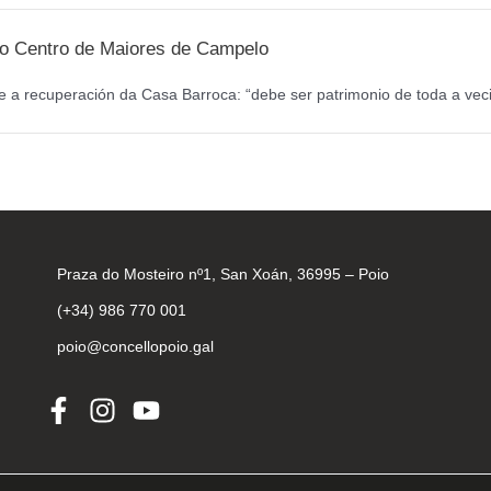
a o Centro de Maiores de Campelo
 a recuperación da Casa Barroca: “debe ser patrimonio de toda a veci
Praza do Mosteiro nº1, San Xoán, 36995 – Poio
(+34) 986 770 001
poio@concellopoio.gal