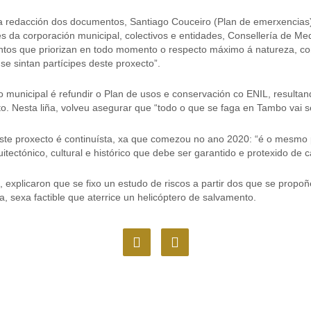
na redacción dos documentos, Santiago Couceiro (Plan de emerxencias)
 da corporación municipal, colectivos e entidades, Consellería de Med
os que priorizan en todo momento o respecto máximo á natureza, conser
se sintan partícipes deste proxecto”.
 municipal é refundir o Plan de usos e conservación co ENIL, resultan
o. Nesta liña, volveu asegurar que “todo o que se faga en Tambo vai 
a, este proxecto é continuísta, xa que comezou no ano 2020: “é o mes
tectónico, cultural e histórico que debe ser garantido e protexido de c
explicaron que se fixo un estudo de riscos a partir dos que se propoñe
 sexa factible que aterrice un helicóptero de salvamento.
F
I
a
n
c
s
e
t
b
a
o
g