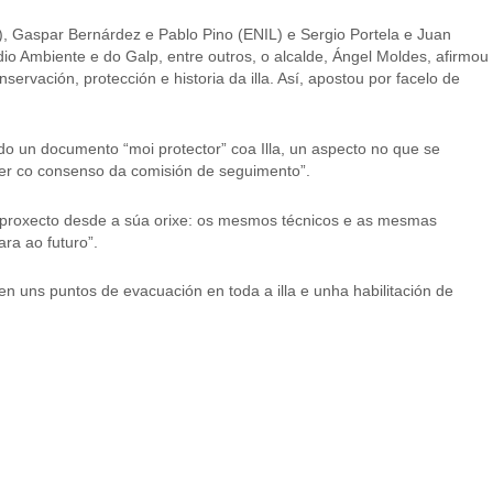
, Gaspar Bernárdez e Pablo Pino (ENIL) e Sergio Portela e Juan
io Ambiente e do Galp, entre outros, o alcalde, Ángel Moldes, afirmou
vación, protección e historia da illa. Así, apostou por facelo de
do un documento “moi protector” coa Illa, un aspecto no que se
ser co consenso da comisión de seguimento”.
mo proxecto desde a súa orixe: os mesmos técnicos e as mesmas
ara ao futuro”.
n uns puntos de evacuación en toda a illa e unha habilitación de