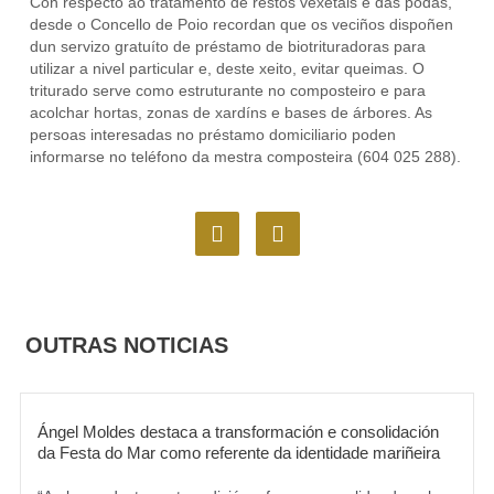
Con respecto ao tratamento de restos vexetais e das podas,
desde o Concello de Poio recordan que os veciños dispoñen
dun servizo gratuíto de préstamo de biotrituradoras para
utilizar a nivel particular e, deste xeito, evitar queimas. O
triturado serve como estruturante no composteiro e para
acolchar hortas, zonas de xardíns e bases de árbores. As
persoas interesadas no préstamo domiciliario poden
informarse no teléfono da mestra composteira (604 025 288).
F
I
a
n
c
s
e
t
b
a
o
g
OUTRAS NOTICIAS
o
r
k
a
m
Ángel Moldes destaca a transformación e consolidación
da Festa do Mar como referente da identidade mariñeira