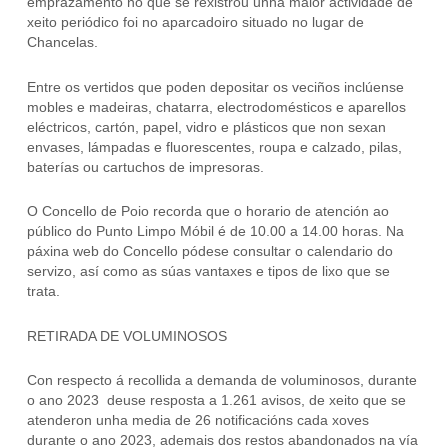
emprazamento no que se rexistrou unha maior actividade de
xeito periódico foi no aparcadoiro situado no lugar de
Chancelas.
Entre os vertidos que poden depositar os veciños inclúense
mobles e madeiras, chatarra, electrodomésticos e aparellos
eléctricos, cartón, papel, vidro e plásticos que non sexan
envases, lámpadas e fluorescentes, roupa e calzado, pilas,
baterías ou cartuchos de impresoras.
O Concello de Poio recorda que o horario de atención ao
público do Punto Limpo Móbil é de 10.00 a 14.00 horas. Na
páxina web do Concello pódese consultar o calendario do
servizo, así como as súas vantaxes e tipos de lixo que se
trata.
RETIRADA DE VOLUMINOSOS
Con respecto á recollida a demanda de voluminosos, durante
o ano 2023 deuse resposta a 1.261 avisos, de xeito que se
atenderon unha media de 26 notificacións cada xoves
durante o ano 2023, ademais dos restos abandonados na vía