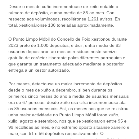
Desde o mes de xuño incrementouse de xeito notable o
número de depósito, cunha media de 85 ao mes. Con
respecto aos voluminosos, recolléronse 1.261 avisos. En
total, xestionáronse 130 toneladas aproximadamente.
O Punto Limpo Móbil do Concello de Poio xestionou durante
2023 preto de 1.000 depósitos, é dicir, unha media de 83
usuarios depositaron ao mes os residuos neste servizo
gratuíto de carácter itinerante polas diferentes parroquias e
que garante un tratamento adecuado mediante a posterior
entrega a un xestor autorizado.
Por meses, detectouse un maior incremento de depósitos
desde o mes de xuño a decembro, si ben durante os
primeiros cinco meses do ano a media de usuarios mensuais
era de 67 persoas, desde xuño esa cifra incrementouse ata
os 85 usuarios mensuais. Así, os meses nos que se rexistrou
unha maior actividade no Punto Limpo Móbil foron xuño,
xullo, agosto e setembro, nos que se xestionaron entre 95 e
99 recollidas ao mes, e no extremo oposto sitúanse xaneiro e
maio, con 51 e 56 depósitos respectivamente. O