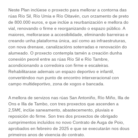
Neste Plan inclúese o proxecto para mellorar a contorna das
rúas Río Sil, Río Umia e Río Oitavén, cun orzamento de preto
de 800.000 euros, e que inclúe a reurbanización e mellora do
vial, renovando o firme e reorganizando o espazo público. A
maiores, mellorarase a accesibilidade, eliminando barreiras e
creando unha plataforma única, así como as infraestruturas,
con nova drenaxe, canalizacións soterradas e renovación do
alumeado. O proxecto contempla tamén a creación dunha
conexión peonil entre as rúas Río Sil e Río Tambre,
acondicionando a corredoira con firme e escaleiras.
Rehabilitarase ademais un espazo deportivo e infantil,
converténdoo nun punto de encontro interxeracional con
campo multideportivo, zona de xogos e bancada.
A mellora de servizos nas rúas San Antoniño, Río Miño, Illa de
Ons e Illa de Tambo, con tres proxectos que ascenden a
2,5M€, inclúe saneamento, abastecemento, pluviais e
reposición do firme. Son tres dos proxectos de obrigado
cumprimentos incluídos no novo Contrato de Auga de Poio,
aprobados en febreiro de 2025 e que se executarán nos dous
primeiros anos de vixencia do contrato.