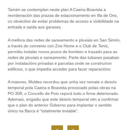
Tamén se contemplan neste plan A Caeira-Boavista a
reordenación das prazas de estacionamento en Illa de Ons,
co obxectivo de evitar problemas de acceso e visibilidade na
entrada e saída aos garaxes.
A mellora das redes de saneamento e pluviais en San Simón,
a través do convenio con Zoe Home e o Club de Tenis,
permitiu instalar novos pozos de bombeo e trazado para as
redes de pluviais e saneamento. Parte das tubaxes pasaban
por instalacións privadas e parcelas onde se construíron
edificios, o que impedía acceder para facer reparacións.
A maiores, Moldes recordou que unha vez remate o desvío
temporal pola Caeira e Boavista provocado polas obras na
PO-308, o Concello de Poio reporá todo o firme deteriorado.
Ademais, engadiu que este desvío temporal vén a confirmar
que o plan do anterior Goberno para implantar o sentido
único na Barca é “totalmente inviable”.
F
I