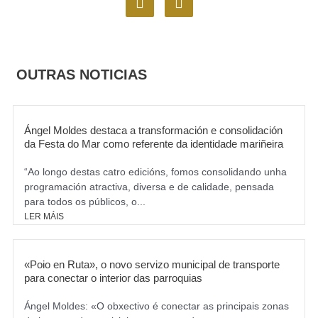
a
n
c
s
e
t
b
a
o
g
OUTRAS NOTICIAS
o
r
k
a
m
Ángel Moldes destaca a transformación e consolidación
da Festa do Mar como referente da identidade mariñeira
“Ao longo destas catro edicións, fomos consolidando unha
programación atractiva, diversa e de calidade, pensada
para todos os públicos, o...
LER MÁIS
«Poio en Ruta», o novo servizo municipal de transporte
para conectar o interior das parroquias
Ángel Moldes: «O obxectivo é conectar as principais zonas