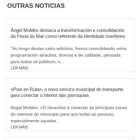
o
g
OUTRAS NOTICIAS
o
r
k
a
m
Ángel Moldes destaca a transformación e consolidación
da Festa do Mar como referente da identidade mariñeira
“Ao longo destas catro edicións, fomos consolidando unha
programación atractiva, diversa e de calidade, pensada
para todos os públicos, o...
LER MÁIS
«Poio en Ruta», o novo servizo municipal de transporte
para conectar o interior das parroquias
Ángel Moldes: «O obxectivo é conectar as principais zonas
de interese do municipio para que todas as persoas,
especialmente aquelas...
LER MÁIS