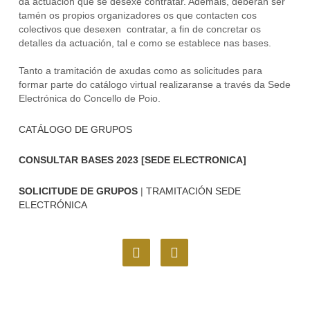
da actuación que se desexe contratar. Ademais, deberán ser
tamén os propios organizadores os que contacten cos
colectivos que desexen contratar, a fin de concretar os
detalles da actuación, tal e como se establece nas bases.
Tanto a tramitación de axudas como as solicitudes para
formar parte do catálogo virtual realizaranse a través da Sede
Electrónica do Concello de Poio.
CATÁLOGO DE GRUPOS
CONSULTAR BASES 2023 [SEDE ELECTRONICA]
SOLICITUDE DE GRUPOS
|
TRAMITACIÓN SEDE
ELECTRÓNICA
F
I
a
n
c
s
e
t
b
a