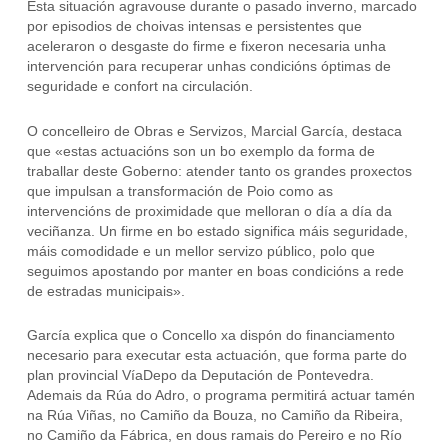
Esta situación agravouse durante o pasado inverno, marcado
por episodios de choivas intensas e persistentes que
aceleraron o desgaste do firme e fixeron necesaria unha
intervención para recuperar unhas condicións óptimas de
seguridade e confort na circulación.
O concelleiro de Obras e Servizos, Marcial García, destaca
que «estas actuacións son un bo exemplo da forma de
traballar deste Goberno: atender tanto os grandes proxectos
que impulsan a transformación de Poio como as
intervencións de proximidade que melloran o día a día da
veciñanza. Un firme en bo estado significa máis seguridade,
máis comodidade e un mellor servizo público, polo que
seguimos apostando por manter en boas condicións a rede
de estradas municipais».
García explica que o Concello xa dispón do financiamento
necesario para executar esta actuación, que forma parte do
plan provincial VíaDepo da Deputación de Pontevedra.
Ademais da Rúa do Adro, o programa permitirá actuar tamén
na Rúa Viñas, no Camiño da Bouza, no Camiño da Ribeira,
no Camiño da Fábrica, en dous ramais do Pereiro e no Río