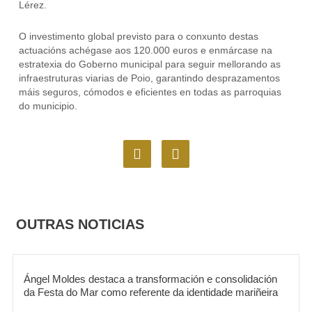
Lérez.
O investimento global previsto para o conxunto destas
actuacións achégase aos 120.000 euros e enmárcase na
estratexia do Goberno municipal para seguir mellorando as
infraestruturas viarias de Poio, garantindo desprazamentos
máis seguros, cómodos e eficientes en todas as parroquias
do municipio.
F
I
a
n
c
s
e
t
b
a
o
g
OUTRAS NOTICIAS
o
r
k
a
m
Ángel Moldes destaca a transformación e consolidación
da Festa do Mar como referente da identidade mariñeira