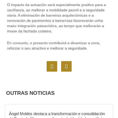
O impacto da actuación será especialmente positivo para a
veciñanza, ao mellorar a mobilidade peonil e a seguridade
viaria. A eliminación de barreiras arquitectónicas e a
renovación de pavimentos e beirarrúas favorecerán unha
maior integración paisaxística, ao tempo que mellorarán a
imaxe da fachada costeira.
En conxunto, o proxecto contribuirá a dinamizar a zona,
reforzar o seu atractivo e mellorar a seguridade.
F
I
a
n
c
s
e
t
b
a
o
g
OUTRAS NOTICIAS
o
r
k
a
m
Ángel Moldes destaca a transformación e consolidación