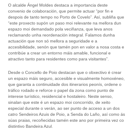
O alcalde Ángel Moldes destaca a importancia deste
convenio de colaboración, que permite actuar “por fin e
despois de tanto tempo no Porto de Covelo”. Así, subliña que
“este proxecto supón un paso moi relevante na mellora dun
espazo moi demandado pola veciñanza, que leva anos
reclamando unha reordenación integral. Falamos dunha
actuación que non só mellora a seguridade e a
accesibilidade, senón que tamén pon en valor a nosa costa e
contribúe a crear un entorno máis amable, funcional e
atractivo tanto para residentes como para visitantes”.
Desde o Concello de Poio destacan que o obxectivo é crear
un espazo máis seguro, accesible e visualmente homoxéneo,
que garanta a continuidade dos itinerarios peonís, ordene o
tráfico rodado e reforce o papel da zona como punto de
interese turístico, residencial e hostaleiro. Neste senso,
sinalan que este é un espazo moi concorrido, de xeito
especial durante o verán, ao ser punto de acceso a un dos
catro Sendeiros Azuis de Poio, a Senda do Laño, así como ás
súas praias, recoñecidas tamén este ano por primeira vez co
distintivo Bandeira Azul.