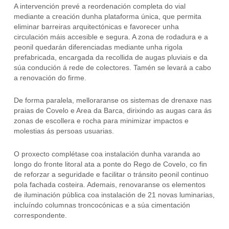
A intervención prevé a reordenación completa do vial
mediante a creación dunha plataforma única, que permita
eliminar barreiras arquitectónicas e favorecer unha
circulación máis accesible e segura. A zona de rodadura e a
peonil quedarán diferenciadas mediante unha rigola
prefabricada, encargada da recollida de augas pluviais e da
súa condución á rede de colectores. Tamén se levará a cabo
a renovación do firme.
De forma paralela, melloraranse os sistemas de drenaxe nas
praias de Covelo e Area da Barca, dirixindo as augas cara ás
zonas de escollera e rocha para minimizar impactos e
molestias ás persoas usuarias.
O proxecto complétase coa instalación dunha varanda ao
longo do fronte litoral ata a ponte do Rego de Covelo, co fin
de reforzar a seguridade e facilitar o tránsito peonil continuo
pola fachada costeira. Ademais, renovaranse os elementos
de iluminación pública coa instalación de 21 novas luminarias,
incluíndo columnas troncocónicas e a súa cimentación
correspondente.