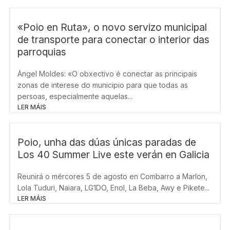
m
«Poio en Ruta», o novo servizo municipal
de transporte para conectar o interior das
parroquias
Ángel Moldes: «O obxectivo é conectar as principais
zonas de interese do municipio para que todas as
persoas, especialmente aquelas...
LER MÁIS
Poio, unha das dúas únicas paradas de
Los 40 Summer Live este verán en Galicia
Reunirá o mércores 5 de agosto en Combarro a Marlon,
Lola Tuduri, Naiara, LG1DO, Enol, La Beba, Awy e Pikete...
LER MÁIS