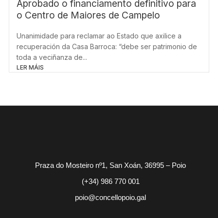
Aprobado o financiamento definitivo para
o Centro de Maiores de Campelo
Unanimidade para reclamar ao Estado que axilice a
recuperación da Casa Barroca: “debe ser patrimonio de
toda a veciñanza de...
LER MÁIS
Praza do Mosteiro nº1, San Xoán, 36995 – Poio
(+34) 986 770 001
poio@concellopoio.gal