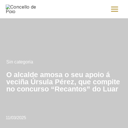
Ir
Main
al
Menu
contenido
Sin categoria
O alcalde amosa o seu apoio á
veciña Úrsula Pérez, que compite
no concurso “Recantos” do Luar
11/03/2025