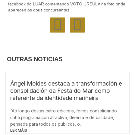
facebook do LUAR comentando VOTO ÚRSULA na foto onde
aparecen os dous concursantes.
F
I
a
n
c
s
OUTRAS NOTICIAS
e
t
b
a
Ángel Moldes destaca a transformación e
consolidación da Festa do Mar como
o
g
referente da identidade mariñeira
o
r
“Ao longo destas catro edicións, fomos consolidando
unha programación atractiva, diversa e de calidade,
k
a
pensada para todos os públicos, o...
LER MÁIS