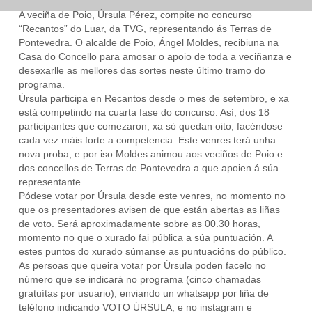
A veciña de Poio, Úrsula Pérez, compite no concurso
“Recantos” do Luar, da TVG, representando ás Terras de
Pontevedra. O alcalde de Poio, Ángel Moldes, recibiuna na
Casa do Concello para amosar o apoio de toda a veciñanza e
desexarlle as mellores das sortes neste último tramo do
programa.
Úrsula participa en Recantos desde o mes de setembro, e xa
está competindo na cuarta fase do concurso. Así, dos 18
participantes que comezaron, xa só quedan oito, facéndose
cada vez máis forte a competencia. Este venres terá unha
nova proba, e por iso Moldes animou aos veciños de Poio e
dos concellos de Terras de Pontevedra a que apoien á súa
representante.
Pódese votar por Úrsula desde este venres, no momento no
que os presentadores avisen de que están abertas as liñas
de voto. Será aproximadamente sobre as 00.30 horas,
momento no que o xurado fai pública a súa puntuación. A
estes puntos do xurado súmanse as puntuacións do público.
As persoas que queira votar por Úrsula poden facelo no
número que se indicará no programa (cinco chamadas
gratuítas por usuario), enviando un whatsapp por liña de
teléfono indicando VOTO ÚRSULA, e no instagram e