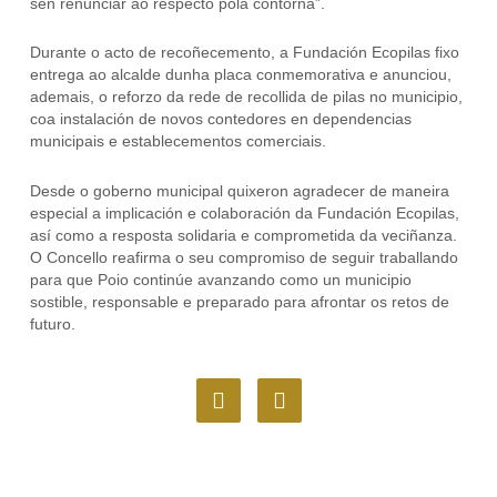
sen renunciar ao respecto pola contorna”.
Durante o acto de recoñecemento, a Fundación Ecopilas fixo
entrega ao alcalde dunha placa conmemorativa e anunciou,
ademais, o reforzo da rede de recollida de pilas no municipio,
coa instalación de novos contedores en dependencias
municipais e establecementos comerciais.
Desde o goberno municipal quixeron agradecer de maneira
especial a implicación e colaboración da Fundación Ecopilas,
así como a resposta solidaria e comprometida da veciñanza.
O Concello reafirma o seu compromiso de seguir traballando
para que Poio continúe avanzando como un municipio
sostible, responsable e preparado para afrontar os retos de
futuro.
F
I
a
n
c
s
e
t
b
a