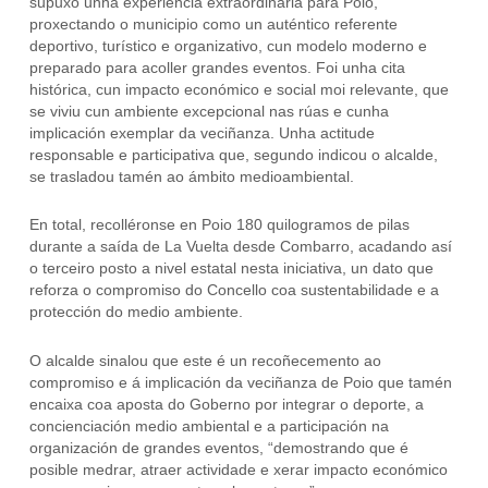
supuxo unha experiencia extraordinaria para Poio,
proxectando o municipio como un auténtico referente
deportivo, turístico e organizativo, cun modelo moderno e
preparado para acoller grandes eventos. Foi unha cita
histórica, cun impacto económico e social moi relevante, que
se viviu cun ambiente excepcional nas rúas e cunha
implicación exemplar da veciñanza. Unha actitude
responsable e participativa que, segundo indicou o alcalde,
se trasladou tamén ao ámbito medioambiental.
En total, recolléronse en Poio 180 quilogramos de pilas
durante a saída de La Vuelta desde Combarro, acadando así
o terceiro posto a nivel estatal nesta iniciativa, un dato que
reforza o compromiso do Concello coa sustentabilidade e a
protección do medio ambiente.
O alcalde sinalou que este é un recoñecemento ao
compromiso e á implicación da veciñanza de Poio que tamén
encaixa coa aposta do Goberno por integrar o deporte, a
concienciación medio ambiental e a participación na
organización de grandes eventos, “demostrando que é
posible medrar, atraer actividade e xerar impacto económico