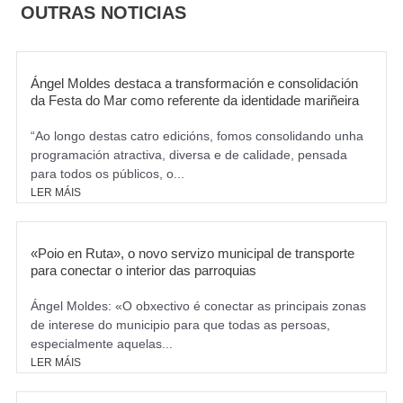
o
g
OUTRAS NOTICIAS
o
r
k
a
m
Ángel Moldes destaca a transformación e consolidación
da Festa do Mar como referente da identidade mariñeira
“Ao longo destas catro edicións, fomos consolidando unha
programación atractiva, diversa e de calidade, pensada
para todos os públicos, o...
LER MÁIS
«Poio en Ruta», o novo servizo municipal de transporte
para conectar o interior das parroquias
Ángel Moldes: «O obxectivo é conectar as principais zonas
de interese do municipio para que todas as persoas,
especialmente aquelas...
LER MÁIS