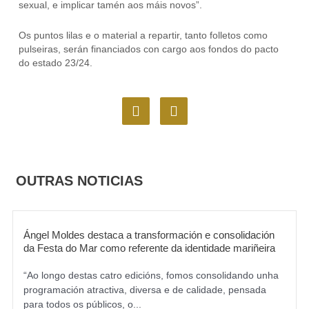
sexual, e implicar tamén aos máis novos”.
Os puntos lilas e o material a repartir, tanto folletos como
pulseiras, serán financiados con cargo aos fondos do pacto
do estado 23/24.
F
I
a
n
c
s
e
t
b
a
o
g
OUTRAS NOTICIAS
o
r
k
a
m
Ángel Moldes destaca a transformación e consolidación
da Festa do Mar como referente da identidade mariñeira
“Ao longo destas catro edicións, fomos consolidando unha
programación atractiva, diversa e de calidade, pensada
para todos os públicos, o...