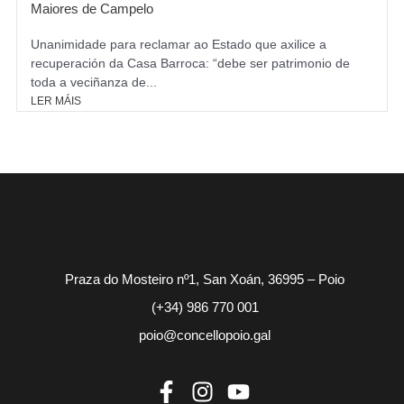
Maiores de Campelo
Unanimidade para reclamar ao Estado que axilice a
recuperación da Casa Barroca: “debe ser patrimonio de
toda a veciñanza de...
LER MÁIS
Praza do Mosteiro nº1, San Xoán, 36995 – Poio
(+34) 986 770 001
poio@concellopoio.gal