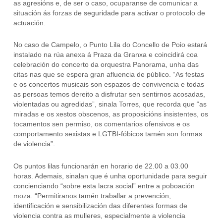
as agresións e, de ser o caso, ocuparanse de comunicar a
situación ás forzas de seguridade para activar o protocolo de
actuación.
No caso de Campelo, o Punto Lila do Concello de Poio estará
instalado na rúa anexa á Praza da Granxa e coincidirá coa
celebración do concerto da orquestra Panorama, unha das
citas nas que se espera gran afluencia de público. “As festas
e os concertos musicais son espazos de convivencia e todas
as persoas temos dereito a disfrutar sen sentirnos acosadas,
violentadas ou agredidas”, sinala Torres, que recorda que “as
miradas e os xestos obscenos, as proposicións insistentes, os
tocamentos sen permiso, os comentarios ofensivos e os
comportamento sexistas e LGTBI-fóbicos tamén son formas
de violencia”.
Os puntos lilas funcionarán en horario de 22.00 a 03.00
horas. Ademais, sinalan que é unha oportunidade para seguir
concienciando “sobre esta lacra social” entre a poboación
moza. “Permitiranos tamén traballar a prevención,
identificación e sensibilización das diferentes formas de
violencia contra as mulleres, especialmente a violencia