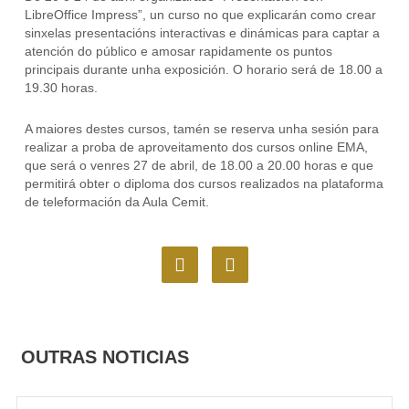
LibreOffice Impress”, un curso no que explicarán como crear
sinxelas presentacións interactivas e dinámicas para captar a
atención do público e amosar rapidamente os puntos
principais durante unha exposición. O horario será de 18.00 a
19.30 horas.
A maiores destes cursos, tamén se reserva unha sesión para
realizar a proba de aproveitamento dos cursos online EMA,
que será o venres 27 de abril, de 18.00 a 20.00 horas e que
permitirá obter o diploma dos cursos realizados na plataforma
de teleformación da Aula Cemit.
F
I
a
n
c
s
e
t
b
a
o
g
OUTRAS NOTICIAS
o
r
k
a
m