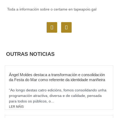
Toda a información sobre o certame en tapeapoio.gal
F
I
a
n
c
s
e
t
b
a
o
g
OUTRAS NOTICIAS
o
r
k
a
m
Ángel Moldes destaca a transformación e consolidación
da Festa do Mar como referente da identidade mariñeira
“Ao longo destas catro edicións, fomos consolidando unha
programación atractiva, diversa e de calidade, pensada
para todos os públicos, o...
LER MÁIS