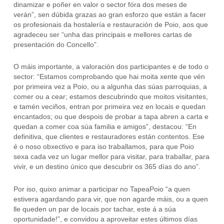
dinamizar e poñer en valor o sector fóra dos meses de
verán”, sen dúbida grazas ao gran esforzo que están a facer
os profesionais da hostalería e restauración de Poio, aos que
agradeceu ser “unha das principais e mellores cartas de
presentación do Concello”.
O máis importante, a valoración dos participantes e de todo o
sector: “Estamos comprobando que hai moita xente que vén
por primeira vez a Poio, ou a algunha das súas parroquias, a
comer ou a cear; estamos descubrindo que moitos visitantes,
e tamén veciños, entran por primeira vez en locais e quedan
encantados; ou que despois de probar a tapa abren a carta e
quedan a comer coa súa familia e amigos”, destacou: “En
definitiva, que clientes e restauradores están contentos. Ese
é o noso obxectivo e para iso traballamos, para que Poio
sexa cada vez un lugar mellor para visitar, para traballar, para
vivir, e un destino único que descubrir os 365 días do ano”.
Por iso, quixo animar a participar no TapeaPoio “a quen
estivera agardando para vir, que non agarde máis, ou a quen
lle queden un par de locais por tachar, este á a súa
oportunidade!”, e convidou a aproveitar estes últimos días