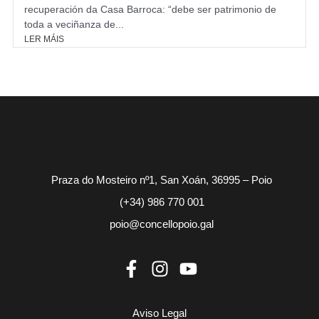
recuperación da Casa Barroca: “debe ser patrimonio de
toda a veciñanza de...
LER MÁIS
Praza do Mosteiro nº1, San Xoán, 36995 – Poio
(+34) 986 770 001
poio@concellopoio.gal
Aviso Legal