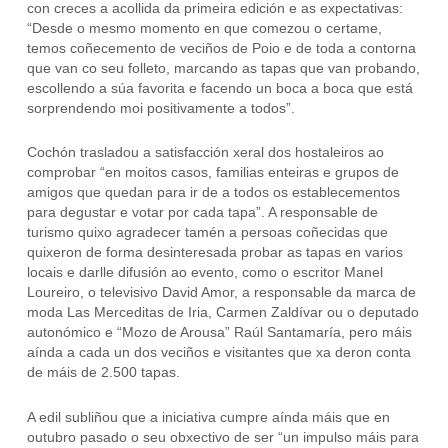
con creces a acollida da primeira edición e as expectativas:
“Desde o mesmo momento en que comezou o certame,
temos coñecemento de veciños de Poio e de toda a contorna
que van co seu folleto, marcando as tapas que van probando,
escollendo a súa favorita e facendo un boca a boca que está
sorprendendo moi positivamente a todos”.
Cochón trasladou a satisfacción xeral dos hostaleiros ao
comprobar “en moitos casos, familias enteiras e grupos de
amigos que quedan para ir de a todos os establecementos
para degustar e votar por cada tapa”. A responsable de
turismo quixo agradecer tamén a persoas coñecidas que
quixeron de forma desinteresada probar as tapas en varios
locais e darlle difusión ao evento, como o escritor Manel
Loureiro, o televisivo David Amor, a responsable da marca de
moda Las Merceditas de Iria, Carmen Zaldívar ou o deputado
autonómico e “Mozo de Arousa” Raúl Santamaría, pero máis
aínda a cada un dos veciños e visitantes que xa deron conta
de máis de 2.500 tapas.
A edil subliñou que a iniciativa cumpre aínda máis que en
outubro pasado o seu obxectivo de ser “un impulso máis para