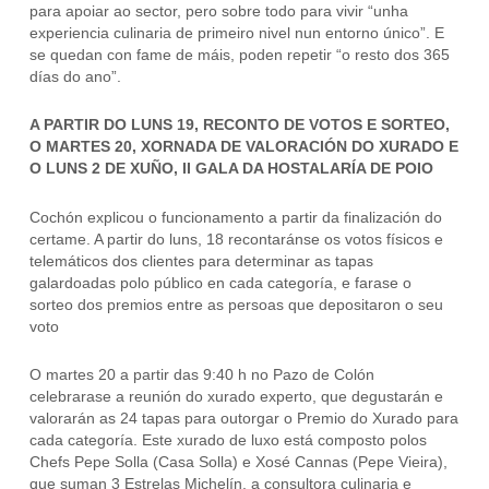
para apoiar ao sector, pero sobre todo para vivir “unha
experiencia culinaria de primeiro nivel nun entorno único”. E
se quedan con fame de máis, poden repetir “o resto dos 365
días do ano”.
A PARTIR DO LUNS 19, RECONTO DE VOTOS E SORTEO,
O MARTES 20, XORNADA DE VALORACIÓN DO XURADO E
O LUNS 2 DE XUÑO, II GALA DA HOSTALARÍA DE POIO
Cochón explicou o funcionamento a partir da finalización do
certame. A partir do luns, 18 recontaránse os votos físicos e
telemáticos dos clientes para determinar as tapas
galardoadas polo público en cada categoría, e farase o
sorteo dos premios entre as persoas que depositaron o seu
voto
O martes 20 a partir das 9:40 h no Pazo de Colón
celebrarase a reunión do xurado experto, que degustarán e
valorarán as 24 tapas para outorgar o Premio do Xurado para
cada categoría. Este xurado de luxo está composto polos
Chefs Pepe Solla (Casa Solla) e Xosé Cannas (Pepe Vieira),
que suman 3 Estrelas Michelín, a consultora culinaria e