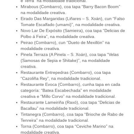
e Terra” na modalidade tradicional.
Mirabous (Combarro), coa tapa “Barry Bacon Boom”
na modalidade creativa.
Eirado Das Margaridas (Liñares – S. Xoán), cun “Falso
Tomate Escalfado (umami)”, na modalidade creativa.
Novo Lar De Expósito (Samieira), coa tapa “Delicias de
Polbo á Feira”, na modalidade creativa.
Peirao (Combarro), cun “Dueto de Mexillón” na
modalidade creativa.
Pinela Terraza (A Pinela – S. Xoán), coa tapa “Velas
(Samosas de Sepia e Shitake)”, na modalidade
creativa.
Restaurante Entrepedras (Combarro), coa tapa
“Cazoliña Rey”, na modalidade tradicional.
Restaurante Evoca (Combarro), cunha tapa en cada
categoría: “Batea Escabechada” en modalidade
creativa e “Millo Corvo” na modalidade tradicional.
Restaurante Lameiriña (Raxó), coa tapa “Delicias de
Bacallau” na modalidade tradicional.
Tintanegra (Combarro), coa tapa “Brioche de Rabo de
Tenreira” na modalidade tradicional.
Torna (Combarro), coa tapa “Ceviche Marino” na
modalidade creativa.