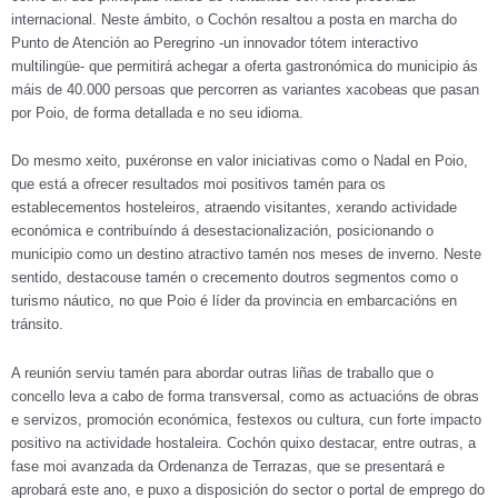
internacional. Neste ámbito, o Cochón resaltou a posta en marcha do
Punto de Atención ao Peregrino -un innovador tótem interactivo
multilingüe- que permitirá achegar a oferta gastronómica do municipio ás
máis de 40.000 persoas que percorren as variantes xacobeas que pasan
por Poio, de forma detallada e no seu idioma.
Do mesmo xeito, puxéronse en valor iniciativas como o Nadal en Poio,
que está a ofrecer resultados moi positivos tamén para os
establecementos hosteleiros, atraendo visitantes, xerando actividade
económica e contribuíndo á desestacionalización, posicionando o
municipio como un destino atractivo tamén nos meses de inverno. Neste
sentido, destacouse tamén o crecemento doutros segmentos como o
turismo náutico, no que Poio é líder da provincia en embarcacións en
tránsito.
A reunión serviu tamén para abordar outras liñas de traballo que o
concello leva a cabo de forma transversal, como as actuacións de obras
e servizos, promoción económica, festexos ou cultura, cun forte impacto
positivo na actividade hostaleira. Cochón quixo destacar, entre outras, a
fase moi avanzada da Ordenanza de Terrazas, que se presentará e
aprobará este ano, e puxo a disposición do sector o portal de emprego do