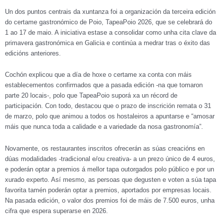
Un dos puntos centrais da xuntanza foi a organización da terceira edición
do certame gastronómico de Poio, TapeaPoio 2026, que se celebrará do
1 ao 17 de maio. A iniciativa estase a consolidar como unha cita clave da
primavera gastronómica en Galicia e continúa a medrar tras o éxito das
edicións anteriores.
Cochón explicou que a día de hoxe o certame xa conta con máis
establecementos confirmados que a pasada edición -na que tomaron
parte 20 locais-, polo que TapeaPoio suporá xa un récord de
participación. Con todo, destacou que o prazo de inscrición remata o 31
de marzo, polo que animou a todos os hostaleiros a apuntarse e “amosar
máis que nunca toda a calidade e a variedade da nosa gastronomía”.
Novamente, os restaurantes inscritos ofrecerán as súas creacións en
dúas modalidades -tradicional e/ou creativa- a un prezo único de 4 euros,
e poderán optar a premios á mellor tapa outorgados polo público e por un
xurado experto. Así mesmo, as persoas que degusten e voten a súa tapa
favorita tamén poderán optar a premios, aportados por empresas locais.
Na pasada edición, o valor dos premios foi de máis de 7.500 euros, unha
cifra que espera superarse en 2026.