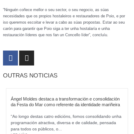
“Ninguén coñece mellor o seu sector, o seu negocio, as súas
necesidades que os propios hostaleiros e restauradores de Poio, e por
iso queremos escoitar e levar a cabo as súas propostas. Estar ao seu
carón para garantir que Poio siga a ter unha hostalaría e unha
restauración líderes que nos fan un Concello líder”, concluíu.
F
I
a
n
c
s
OUTRAS NOTICIAS
e
t
b
a
o
g
o
r
Ángel Moldes destaca a transformación e consolidación
k
da Festa do Mar como referente da identidade mariñeira
a
m
“Ao longo destas catro edicións, fomos consolidando unha
programación atractiva, diversa e de calidade, pensada
para todos os públicos, o...