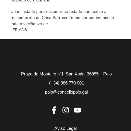
Unanimidade para reclamar ao Estado que axilice a
recuperación da Casa Barroca: “debe ser patrimonio de
toda a veciñanza de...
LER MÁIS
Praza do Mosteiro nº1, San Xoán, 36995 – Poio
(+34) 986 770 001
poio@concellopoio.gal
Aviso Legal