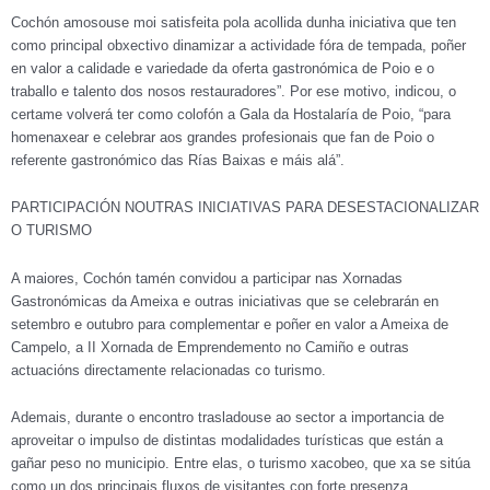
Cochón amosouse moi satisfeita pola acollida dunha iniciativa que ten
como principal obxectivo dinamizar a actividade fóra de tempada, poñer
en valor a calidade e variedade da oferta gastronómica de Poio e o
traballo e talento dos nosos restauradores”. Por ese motivo, indicou, o
certame volverá ter como colofón a Gala da Hostalaría de Poio, “para
homenaxear e celebrar aos grandes profesionais que fan de Poio o
referente gastronómico das Rías Baixas e máis alá”.
PARTICIPACIÓN NOUTRAS INICIATIVAS PARA DESESTACIONALIZAR
O TURISMO
A maiores, Cochón tamén convidou a participar nas Xornadas
Gastronómicas da Ameixa e outras iniciativas que se celebrarán en
setembro e outubro para complementar e poñer en valor a Ameixa de
Campelo, a II Xornada de Emprendemento no Camiño e outras
actuacións directamente relacionadas co turismo.
Ademais, durante o encontro trasladouse ao sector a importancia de
aproveitar o impulso de distintas modalidades turísticas que están a
gañar peso no municipio. Entre elas, o turismo xacobeo, que xa se sitúa
como un dos principais fluxos de visitantes con forte presenza