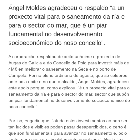
Ángel Moldes agradeceu o respaldo “a un
proxecto vital para o saneamento da ría e
para o sector do mar, que é un piar
fundamental no desenvolvemento
socioeconómico do noso concello”.
A corporación respaldou de xeito unánime o proxecto de
Augas de Galicia e do Concello de Poio para investir máis de
4M€ en mellorar o saneamento na Seca e no porto de
Campelo. Foi no pleno ordinario de agosto, que se celebrou
onte pola noite e no que o alcalde, Ángel Moldes, agradeceu
este apoio porque, como explicou, “é un proxecto vital para o
saneamento da ría e para o sector do mar, sector que supón
un piar fundamental no desenvolvemento socioeconómico do
noso concello”.
Por iso, engadiu que, “aínda estes investimentos ao non ser
tan lucidos e visibles poden pasar desapercibidos, o certo é
que son fundamentais para avanzar no saneamento e, polo
tanto, para nós son absolutamente prioritarios”. Nesta liña,