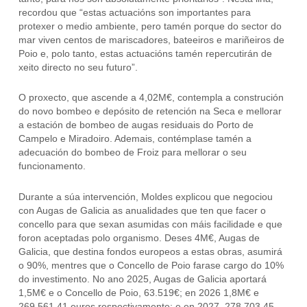
recordou que “estas actuacións son importantes para
protexer o medio ambiente, pero tamén porque do sector do
mar viven centos de mariscadores, bateeiros e mariñeiros de
Poio e, polo tanto, estas actuacións tamén repercutirán de
xeito directo no seu futuro”.
O proxecto, que ascende a 4,02M€, contempla a construción
do novo bombeo e depósito de retención na Seca e mellorar
a estación de bombeo de augas residuais do Porto de
Campelo e Miradoiro. Ademais, contémplase tamén a
adecuación do bombeo de Froiz para mellorar o seu
funcionamento.
Durante a súa intervención, Moldes explicou que negociou
con Augas de Galicia as anualidades que ten que facer o
concello para que sexan asumidas con máis facilidade e que
foron aceptadas polo organismo. Deses 4M€, Augas de
Galicia, que destina fondos europeos a estas obras, asumirá
o 90%, mentres que o Concello de Poio farase cargo do 10%
do investimento. No ano 2025, Augas de Galicia aportará
1,5M€ e o Concello de Poio, 63.519€; en 2026 1,8M€ e
269.561,41 euros respectivamente; e en 2027, 278.703,45