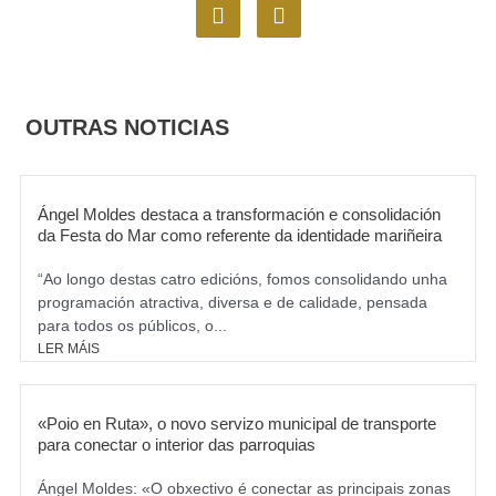
F
I
a
n
c
s
e
t
b
a
o
g
OUTRAS NOTICIAS
o
r
k
a
m
Ángel Moldes destaca a transformación e consolidación
da Festa do Mar como referente da identidade mariñeira
“Ao longo destas catro edicións, fomos consolidando unha
programación atractiva, diversa e de calidade, pensada
para todos os públicos, o...
LER MÁIS
«Poio en Ruta», o novo servizo municipal de transporte
para conectar o interior das parroquias
Ángel Moldes: «O obxectivo é conectar as principais zonas