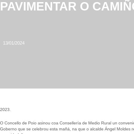
PAVIMENTAR O CAMIÑ
13/01/2024
2023.
O Concello de Poio asinou coa Consellería de Medio Rural un convenio
Goberno que se celebrou esta mañá, na que o alcalde Ángel Moldes rec