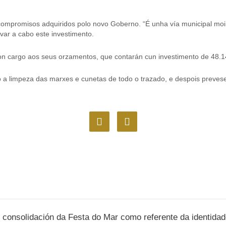
mpromisos adquiridos polo novo Goberno. “É unha vía municipal moi t
var a cabo este investimento.
on cargo aos seus orzamentos, que contarán cun investimento de 48.
ro a limpeza das marxes e cunetas de todo o trazado, e despois preve
F
I
a
n
c
s
e
t
b
a
o
g
o
r
k
a
m
 consolidación da Festa do Mar como referente da identidad