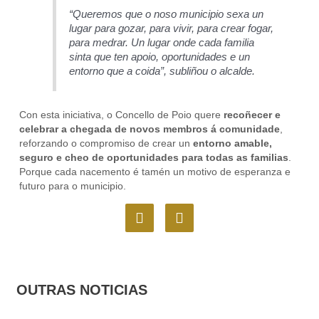
“Queremos que o noso municipio sexa un
lugar para gozar, para vivir, para crear fogar,
para medrar. Un lugar onde cada familia
sinta que ten apoio, oportunidades e un
entorno que a coida”, subliñou o alcalde.
Con esta iniciativa, o Concello de Poio quere
recoñecer e
celebrar a chegada de novos membros á comunidade
,
reforzando o compromiso de crear un
entorno amable,
seguro e cheo de oportunidades para todas as familias
.
Porque cada nacemento é tamén un motivo de esperanza e
futuro para o municipio.
F
I
a
n
c
s
e
t
b
a
o
g
OUTRAS NOTICIAS
o
r
k
a