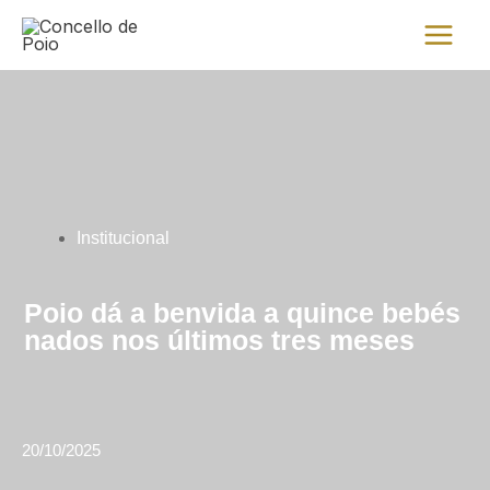
Ir
Main
al
Menu
contenido
Institucional
Poio dá a benvida a quince bebés
nados nos últimos tres meses
20/10/2025