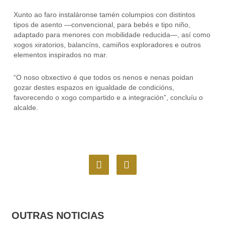
Xunto ao faro instaláronse tamén columpios con distintos
tipos de asento —convencional, para bebés e tipo niño,
adaptado para menores con mobilidade reducida—, así como
xogos xiratorios, balancíns, camiños exploradores e outros
elementos inspirados no mar.
“O noso obxectivo é que todos os nenos e nenas poidan
gozar destes espazos en igualdade de condicións,
favorecendo o xogo compartido e a integración”, concluíu o
alcalde.
F
I
a
n
c
s
e
t
b
a
o
g
OUTRAS NOTICIAS
o
r