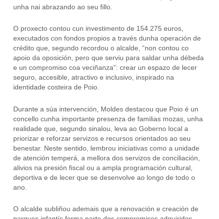
unha nai abrazando ao seu fillo.
O proxecto contou cun investimento de 154.275 euros,
executados con fondos propios a través dunha operación de
crédito que, segundo recordou o alcalde, “non contou co
apoio da oposición, pero que serviu para saldar unha débeda
e un compromiso coa veciñanza”: crear un espazo de lecer
seguro, accesible, atractivo e inclusivo, inspirado na
identidade costeira de Poio.
Durante a súa intervención, Moldes destacou que Poio é un
concello cunha importante presenza de familias mozas, unha
realidade que, segundo sinalou, leva ao Goberno local a
priorizar e reforzar servizos e recursos orientados ao seu
benestar. Neste sentido, lembrou iniciativas como a unidade
de atención temperá, a mellora dos servizos de conciliación,
alivios na presión fiscal ou a ampla programación cultural,
deportiva e de lecer que se desenvolve ao longo de todo o
ano.
O alcalde subliñou ademais que a renovación e creación de
parques infantís forma parte dos compromisos adquiridos