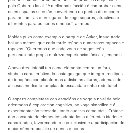
polo Goberno local. “A mellor satisfacción é comprobar como
estes espazos se están convertendo en puntos de encontro
para as familias e en lugares de xogo seguros, atractivos e
diferentes para os nenos e nenas”, afirmou.
Moldes puxo como exemplo o parque de Ánkar, inaugurado
hai uns meses, que cada tarde reúne a numerosos rapaces e
rapazas. “Queremos que cada zona de xogos teña
personalidade propia e ofreza experiencias únicas”, engadiu.
A nova área infantil ten como elemento central un faro,
símbolo característico da costa galega, que integra tres tipos
de tobogáns con plataformas a distintas alturas, ademais de
accesos mediante ramplas de escalada e unha rede túnel.
O espazo complétase con estacións de xogo a nivel de solo
orientadas á exploración cognitiva, ao xogo simbólico e á
experimentación sensorial, tanto auditiva como táctil. Trátase
dun conxunto de elementos adaptados a diferentes idades e
capacidades, favorecendo o uso inclusivo e a participación do
maior número posible de nenos e nenas.