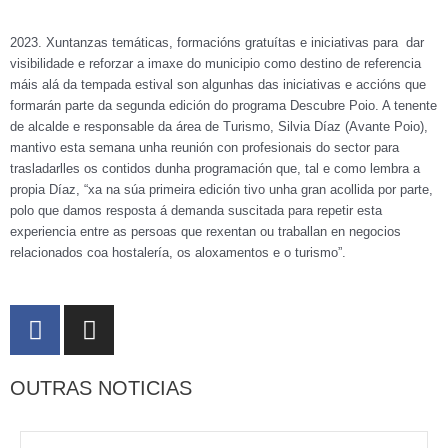
2023. Xuntanzas temáticas, formacións gratuítas e iniciativas para dar
visibilidade e reforzar a imaxe do municipio como destino de referencia
máis alá da tempada estival son algunhas das iniciativas e accións que
formarán parte da segunda edición do programa Descubre Poio. A tenente
de alcalde e responsable da área de Turismo, Silvia Díaz (Avante Poio),
mantivo esta semana unha reunión con profesionais do sector para
trasladarlles os contidos dunha programación que, tal e como lembra a
propia Díaz, “xa na súa primeira edición tivo unha gran acollida por parte,
polo que damos resposta á demanda suscitada para repetir esta
experiencia entre as persoas que rexentan ou traballan en negocios
relacionados coa hostalería, os aloxamentos e o turismo”.
F
I
a
n
c
s
OUTRAS NOTICIAS
e
t
b
a
o
g