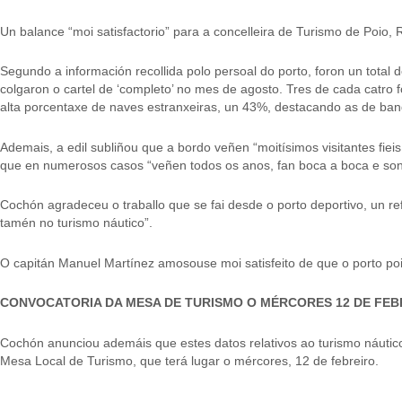
Un balance “moi satisfactorio” para a concelleira de Turismo de Poio,
Segundo a información recollida polo persoal do porto, foron un tota
colgaron o cartel de ‘completo’ no mes de agosto. Tres de cada catro
alta porcentaxe de naves estranxeiras, un 43%, destacando as de band
Ademais, a edil subliñou que a bordo veñen “moitísimos visitantes fieis
que en numerosos casos “veñen todos os anos, fan boca a boca e son
Cochón agradeceu o traballo que se fai desde o porto deportivo, un re
tamén no turismo náutico”.
O capitán Manuel Martínez amosouse moi satisfeito de que o porto poid
CONVOCATORIA DA MESA DE TURISMO O MÉRCORES 12 DE FEB
Cochón anunciou ademáis que estes datos relativos ao turismo náutico
Mesa Local de Turismo, que terá lugar o mércores, 12 de febreiro.