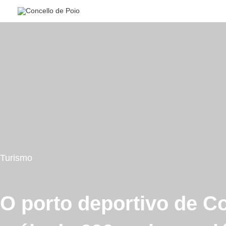
Ir
al
contenido
Turismo
O porto deportivo de C