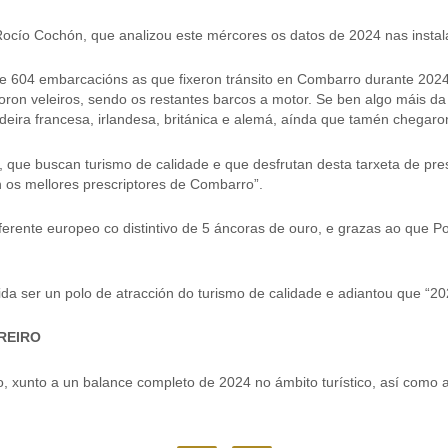
 Rocío Cochón, que analizou este mércores os datos de 2024 nas instal
l de 604 embarcacións as que fixeron tránsito en Combarro durante 20
 foron veleiros, sendo os restantes barcos a motor. Se ben algo máis
eira francesa, irlandesa, británica e alemá, aínda que tamén chegaro
, que buscan turismo de calidade e que desfrutan desta tarxeta de prese
 os mellores prescriptores de Combarro”.
ferente europeo co distintivo de 5 áncoras de ouro, e grazas ao que P
a ser un polo de atracción do turismo de calidade e adiantou que “2025
REIRO
, xunto a un balance completo de 2024 no ámbito turístico, así como 