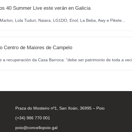
os 40 Summer Live este verán en Galicia
arlon, Lola Tuduri, Naiara, LG1DO, Enol, La Beba, Awy e Pikete...
a o Centro de Maiores de Campelo
 a recuperación da Casa Barroca: “debe ser patrimonio de toda a veci
Praza do Mosteiro nº1, San Xoán, 36995 – Poio
(+34) 986 770 001
poio@concellopoio.gal