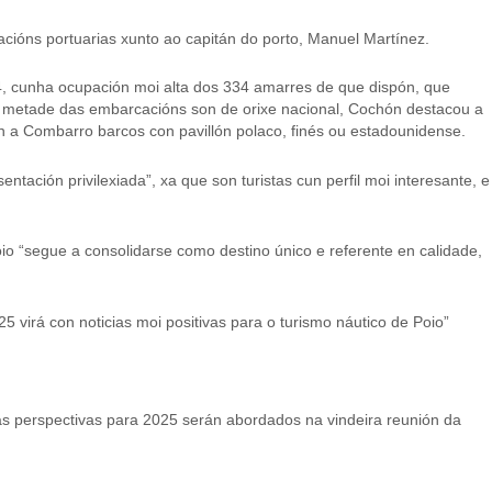
acións portuarias xunto ao capitán do porto, Manuel Martínez.
24, cunha ocupación moi alta dos 334 amarres de que dispón, que
 da metade das embarcacións son de orixe nacional, Cochón destacou a
n a Combarro barcos con pavillón polaco, finés ou estadounidense.
ntación privilexiada”, xa que son turistas cun perfil moi interesante, e
oio “segue a consolidarse como destino único e referente en calidade,
 virá con noticias moi positivas para o turismo náutico de Poio”
as perspectivas para 2025 serán abordados na vindeira reunión da