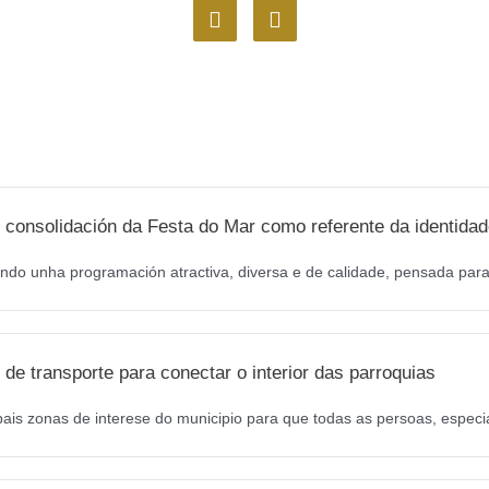
F
I
a
n
c
s
e
t
b
a
o
g
o
r
k
a
m
 consolidación da Festa do Mar como referente da identidad
ndo unha programación atractiva, diversa e de calidade, pensada para 
de transporte para conectar o interior das parroquias
pais zonas de interese do municipio para que todas as persoas, especi