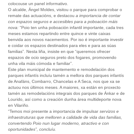
colocouse un panel informativo.
O alcalde, Ángel Moldes, visitou o parque para comprobar o
remate das actuacións, e destacou
a importancia de contar
con espazos seguros e accesibles para a poboación máis
nova:
“Poio ten unha poboación infantil importante, cada tres
meses estamos repartindo entre quince e vinte caixas
benvida aos novos nacementos. Por iso é importante investir
e coidar os espazos destinados para eles e para as súas
familias”. Nesta liña, insiste en que “queremos ofrecer
espazos de ocio seguros preto dos fogares, promovendo
unha vila máis cómoda e familiar”.
Este plan municipal de mantemento e remodelación dos
parques infantís incluíu tamén a mellora dos parques infantís
de Anafáns, Combarro, Chancelas e A Seca, nos que xa se
actuou nos últimos meses. A maiores, xa están en proxecto
tamén as remodelacións integrais dos parques de Ánkar e de
Lourido, así como a creación dunha área multideporte nova
en Vilariño.
“Temos moi presente a importancia de impulsar
servizos e
infraestruturas que melloren a calidade de vida das familias,
convertendo Poio nun lugar moderno, atractivo e con
oportunidades”, concluíu.