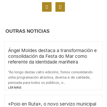
F
I
a
n
c
s
e
t
b
a
o
g
OUTRAS NOTICIAS
o
r
k
a
m
Ángel Moldes destaca a transformación e
consolidación da Festa do Mar como
referente da identidade mariñeira
“Ao longo destas catro edicións, fomos consolidando
unha programación atractiva, diversa e de calidade,
pensada para todos os públicos, o...
LER MÁIS
«Poio en Ruta», o novo servizo municipal