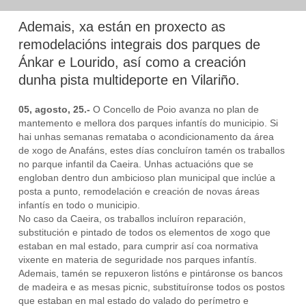
Ademais, xa están en proxecto as
remodelacións integrais dos parques de
Ánkar e Lourido, así como a creación
dunha pista multideporte en Vilariño.
05
,
agosto
, 25.-
O Concello de Poio avanza no plan de
mantemento e mellora dos parques infantís do municipio. Si
hai unhas semanas remataba o acondicionamento da área
de xogo de Anafáns, estes días concluíron tamén os traballos
no parque infantil da Caeira. Unhas actuacións que se
engloban dentro dun ambicioso plan municipal que inclúe a
posta a punto, remodelación e creación de novas áreas
infantís en todo o municipio.
No caso da Caeira, os traballos incluíron reparación,
substitución e pintado de todos os elementos de xogo que
estaban en mal estado, para cumprir así coa normativa
vixente en materia de seguridade nos parques infantís.
Ademais, tamén se repuxeron listóns e pintáronse os bancos
de madeira e as mesas picnic, substituíronse todos os postos
que estaban en mal estado do valado do perímetro e