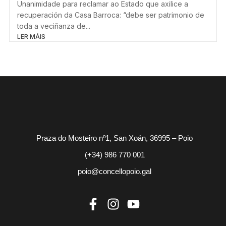
Unanimidade para reclamar ao Estado que axilice a
recuperación da Casa Barroca: “debe ser patrimonio de
toda a veciñanza de...
LER MÁIS
Praza do Mosteiro nº1, San Xoán, 36995 – Poio
(+34) 986 770 001
poio@concellopoio.gal