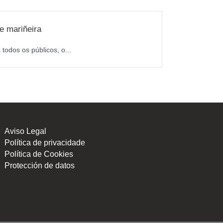
e mariñeira
«Poio en Ru
todos os públicos, o...
Ángel Moldes:
LER MÁIS
Aviso Legal
Política de privacidade
Política de Cookies
Protección de datos