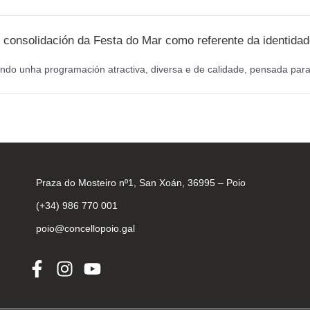
m
 consolidación da Festa do Mar como referente da identidad
ndo unha programación atractiva, diversa e de calidade, pensada para 
Praza do Mosteiro nº1, San Xoán, 36995 – Poio
(+34) 986 770 001
poio@concellopoio.gal