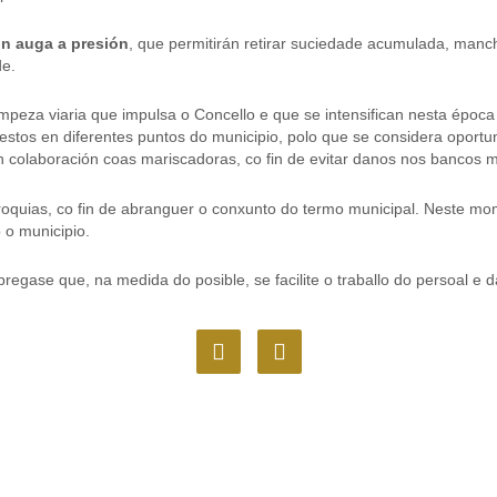
n auga a presión
, que permitirán retirar suciedade acumulada, manch
de.
impeza viaria que impulsa o Concello e que se intensifican nesta époc
os en diferentes puntos do municipio, polo que se considera oportuno 
 en colaboración coas mariscadoras, co fin de evitar danos nos bancos 
roquias, co fin de abranguer o conxunto do termo municipal. Neste mo
 o municipio.
egase que, na medida do posible, se facilite o traballo do persoal e
F
I
a
n
c
s
e
t
b
a
o
g
o
r
k
a