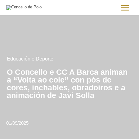
Ir
Main
al
Menu
contenido
Educación e Deporte
O Concello e CC A Barca animan
a “Volta ao cole” con pós de
cores, inchables, obradoiros e a
animación de Javi Solla
01/09/2025