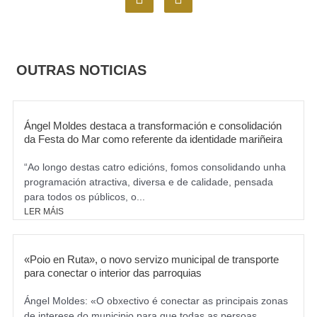
a
n
c
s
e
t
b
a
o
g
OUTRAS NOTICIAS
o
r
k
a
m
Ángel Moldes destaca a transformación e consolidación
da Festa do Mar como referente da identidade mariñeira
“Ao longo destas catro edicións, fomos consolidando unha
programación atractiva, diversa e de calidade, pensada
para todos os públicos, o...
LER MÁIS
«Poio en Ruta», o novo servizo municipal de transporte
para conectar o interior das parroquias
Ángel Moldes: «O obxectivo é conectar as principais zonas
de interese do municipio para que todas as persoas,