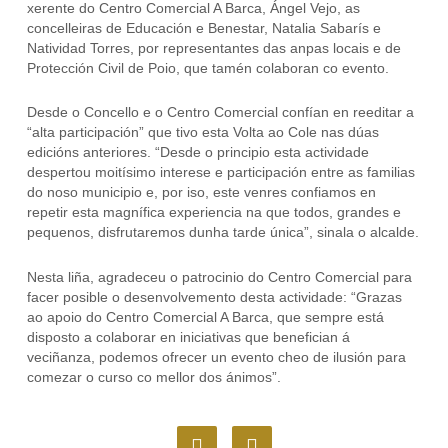
xerente do Centro Comercial A Barca, Ángel Vejo, as
concelleiras de Educación e Benestar, Natalia Sabarís e
Natividad Torres, por representantes das anpas locais e de
Protección Civil de Poio, que tamén colaboran co evento.
Desde o Concello e o Centro Comercial confían en reeditar a
“alta participación” que tivo esta Volta ao Cole nas dúas
edicións anteriores. “Desde o principio esta actividade
despertou moitísimo interese e participación entre as familias
do noso municipio e, por iso, este venres confiamos en
repetir esta magnífica experiencia na que todos, grandes e
pequenos, disfrutaremos dunha tarde única”, sinala o alcalde.
Nesta liña, agradeceu o patrocinio do Centro Comercial para
facer posible o desenvolvemento desta actividade: “Grazas
ao apoio do Centro Comercial A Barca, que sempre está
disposto a colaborar en iniciativas que benefician á
veciñanza, podemos ofrecer un evento cheo de ilusión para
comezar o curso co mellor dos ánimos”.
F
I