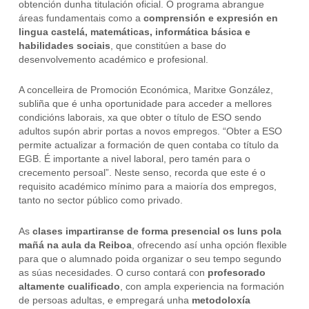
obtención dunha titulación oficial. O programa abrangue
áreas fundamentais como a
comprensión e expresión en
lingua castelá, matemáticas, informática básica e
habilidades sociais
, que constitúen a base do
desenvolvemento académico e profesional.
A concelleira de Promoción Económica, Maritxe González,
subliña que é unha oportunidade para acceder a mellores
condicións laborais, xa que obter o título de ESO sendo
adultos supón abrir portas a novos empregos. “Obter a ESO
permite actualizar a formación de quen contaba co título da
EGB. É importante a nivel laboral, pero tamén para o
crecemento persoal”. Neste senso, recorda que este é o
requisito académico mínimo para a maioría dos empregos,
tanto no sector público como privado.
As
clases impartiranse de forma presencial os luns pola
mañá na aula da Reiboa
, ofrecendo así unha opción flexible
para que o alumnado poida organizar o seu tempo segundo
as súas necesidades. O curso contará con
profesorado
altamente cualificado
, con ampla experiencia na formación
de persoas adultas, e empregará unha
metodoloxía