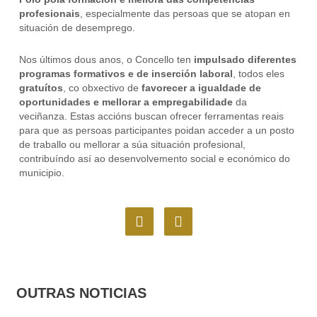
profesionais
, especialmente das persoas que se atopan en
situación de desemprego.
Nos últimos dous anos, o Concello ten
impulsado diferentes
programas formativos e de inserción laboral
, todos eles
gratuítos
, co obxectivo de
favorecer a igualdade de
oportunidades e mellorar a empregabilidade
da
veciñanza. Estas accións buscan ofrecer ferramentas reais
para que as persoas participantes poidan acceder a un posto
de traballo ou mellorar a súa situación profesional,
contribuíndo así ao desenvolvemento social e económico do
municipio.
F
I
a
n
c
s
e
t
b
a
o
g
OUTRAS NOTICIAS
o
r
k
a