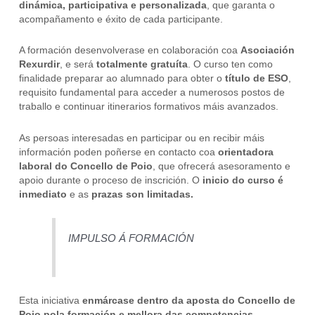
dinámica, participativa e personalizada
, que garanta o
acompañamento e éxito de cada participante.
A formación desenvolverase en colaboración coa
Asociación
Rexurdir
, e será
totalmente gratuíta
. O curso ten como
finalidade preparar ao alumnado para obter o
título de ESO
,
requisito fundamental para acceder a numerosos postos de
traballo e continuar itinerarios formativos máis avanzados.
As persoas interesadas en participar ou en recibir máis
información poden poñerse en contacto coa
orientadora
laboral do Concello de Poio
, que ofrecerá asesoramento e
apoio durante o proceso de inscrición. O
inicio do curso é
inmediato
e as
prazas son limitadas.
IMPULSO Á FORMACIÓN
Esta iniciativa
enmárcase dentro da aposta do Concello de
Poio pola formación e mellora das competencias