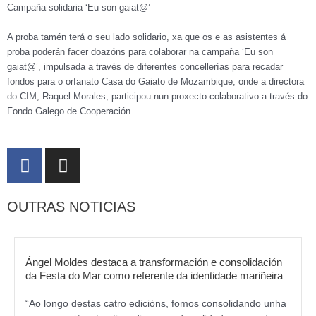
Campaña solidaria ‘Eu son gaiat@’
A proba tamén terá o seu lado solidario, xa que os e as asistentes á
proba poderán facer doazóns para colaborar na campaña ‘Eu son
gaiat@’, impulsada a través de diferentes concellerías para recadar
fondos para o orfanato Casa do Gaiato de Mozambique, onde a directora
do CIM, Raquel Morales, participou nun proxecto colaborativo a través do
Fondo Galego de Cooperación.
F
I
a
n
c
s
OUTRAS NOTICIAS
e
t
b
a
o
g
o
r
Ángel Moldes destaca a transformación e consolidación
k
da Festa do Mar como referente da identidade mariñeira
a
m
“Ao longo destas catro edicións, fomos consolidando unha