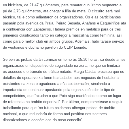
en bicicleta, de 21,47 quilómetros, para rematar cun último segmento a
pé de 2,75 quilómetros, ata chegar á liña de meta. O circuíto será moi
técnico, tal e como adiantaron os organizadores. Os e as participantes
pasarán pola avenida da Praia, Peirao Besada, Anafáns e Esqueiriños ata
a confluencia con Zapateiros. Haberá premios en metálico para os tres
primeiros clasificados tanto en categoría masculina como feminina, así
como para o mellor club en ambos grupos. Ademais, habilitarase servizo
de vestiarios e ducha no pavillón do CEIP Lourido.
Se ben as probas darán comezo en torno ás 15.30 horas, xa desde antes
organizarase un dispositivo de seguridade na zona, no que se limitarán
os accesos e o tránsito de tráfico rodado. Marga Caldas precisou que os
detalles do operativo xa foron trasladados aos negocios de hostalería
existentes na zona e agradeceu a súa colaboración, sinalando a
importancia de continuar apostando pola organización deste tipo de
competicións, que “axudan a que Poio siga manténdose como un lugar
de referencia no ámbito deportivo”. Por último, comprometeuse a seguir
traballando para que “no futuro poidamos albergar probas de ámbito
nacional, o que redundaría de forma moi positiva nos sectores
dinamizadores e económicos do noso concello”.