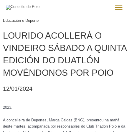
Ir
Main
al
Menu
contenido
Educación e Deporte
LOURIDO ACOLLERÁ O
VINDEIRO SÁBADO A QUINTA
EDICIÓN DO DUATLÓN
MOVÉNDONOS POR POIO
12/01/2024
2023.
A concelleira de Deportes, Marga Caldas (BNG), presentou na mañá
deste martes, acompañada por responsables do Club Triatlón Poio e da