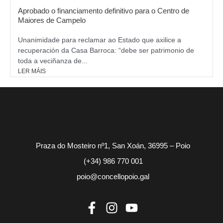
Aprobado o financiamento definitivo para o Centro de
Maiores de Campelo
Unanimidade para reclamar ao Estado que axilice a
recuperación da Casa Barroca: “debe ser patrimonio de
toda a veciñanza de...
LER MÁIS
Praza do Mosteiro nº1, San Xoán, 36995 – Poio
(+34) 986 770 001
poio@concellopoio.gal