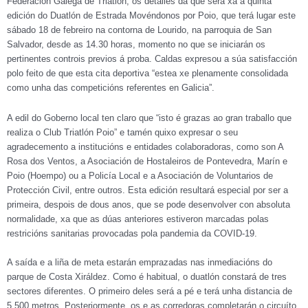
Federación Galega de Triatlón, os detalles da que será xa a quinta
edición do Duatlón de Estrada Movéndonos por Poio, que terá lugar este
sábado 18 de febreiro na contorna de Lourido, na parroquia de San
Salvador, desde as 14.30 horas, momento no que se iniciarán os
pertinentes controis previos á proba. Caldas expresou a súa satisfacción
polo feito de que esta cita deportiva “estea xe plenamente consolidada
como unha das competicións referentes en Galicia”.
A edil do Goberno local ten claro que “isto é grazas ao gran traballo que
realiza o Club Triatlón Poio” e tamén quixo expresar o seu
agradecemento a institucións e entidades colaboradoras, como son A
Rosa dos Ventos, a Asociación de Hostaleiros de Pontevedra, Marín e
Poio (Hoempo) ou a Policía Local e a Asociación de Voluntarios de
Protección Civil, entre outros. Esta edición resultará especial por ser a
primeira, despois de dous anos, que se pode desenvolver con absoluta
normalidade, xa que as dúas anteriores estiveron marcadas polas
restricións sanitarias provocadas pola pandemia da COVID-19.
A saída e a liña de meta estarán emprazadas nas inmediacións do
parque de Costa Xiráldez. Como é habitual, o duatlón constará de tres
sectores diferentes. O primeiro deles será a pé e terá unha distancia de
5.500 metros. Posteriormente, os e as corredoras completarán o circuíto