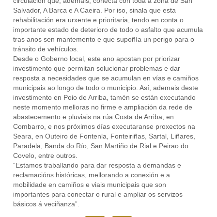
circulación que, ademais, conecta con toda a zona de San
Salvador, A Barca e A Caeira. Por iso, sinala que esta
rehabilitación era urxente e prioritaria, tendo en conta o
importante estado de deterioro de todo o asfalto que acumula
tras anos sen mantemento e que supoñía un perigo para o
tránsito de vehículos.
Desde o Goberno local, este ano apostan por priorizar
investimento que permitan solucionar problemas e dar
resposta a necesidades que se acumulan en vías e camiños
municipais ao longo de todo o municipio. Así, ademais deste
investimento en Poio de Arriba, tamén se están executando
neste momento melloras no firme e ampliación da rede de
abastecemento e pluviais na rúa Costa de Arriba, en
Combarro, e nos próximos días executaranse proxectos na
Seara, en Outeiro de Fontenla, Fonteiriñas, Sartal, Liñares,
Paradela, Banda do Río, San Martiño de Rial e Peirao do
Covelo, entre outros.
“Estamos traballando para dar resposta a demandas e
reclamacións históricas, mellorando a conexión e a
mobilidade en camiños e viais municipais que son
importantes para conectar o rural e ampliar os servizos
básicos á veciñanza”.