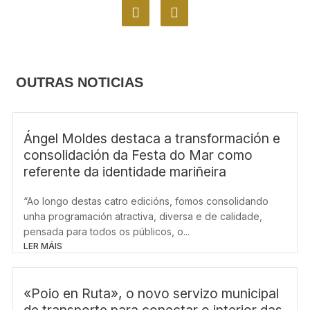
F
I
a
n
c
s
e
t
b
a
o
g
OUTRAS NOTICIAS
o
r
k
a
m
Ángel Moldes destaca a transformación e
consolidación da Festa do Mar como
referente da identidade mariñeira
“Ao longo destas catro edicións, fomos consolidando
unha programación atractiva, diversa e de calidade,
pensada para todos os públicos, o...
LER MÁIS
«Poio en Ruta», o novo servizo municipal