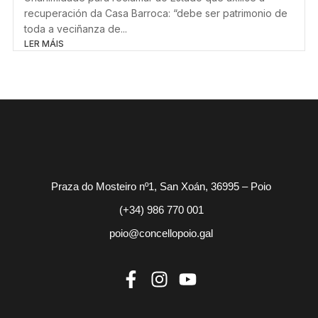
recuperación da Casa Barroca: “debe ser patrimonio de
toda a veciñanza de...
LER MÁIS
Praza do Mosteiro nº1, San Xoán, 36995 – Poio
(+34) 986 770 001
poio@concellopoio.gal