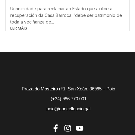
Unanimidade para reclamar ao Estado que axilice a
recuperación da Casa Barroca: “debe ser patrimonio de
toda a veciñanza de...
LER MÁIS
Praza do Mosteiro nº1, San Xoán, 36995 – Poio
(+34) 986 770 001
poio@concellopoio.gal