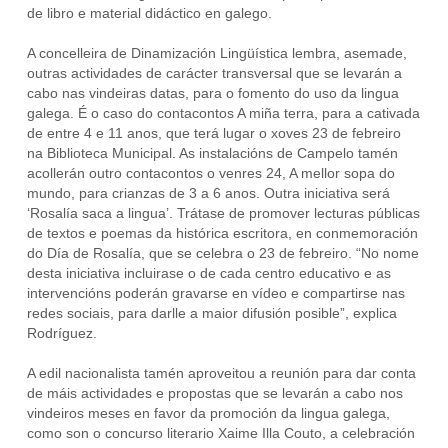
de libro e material didáctico en galego.
A concelleira de Dinamización Lingüística lembra, asemade,
outras actividades de carácter transversal que se levarán a
cabo nas vindeiras datas, para o fomento do uso da lingua
galega. É o caso do contacontos A miña terra, para a cativada
de entre 4 e 11 anos, que terá lugar o xoves 23 de febreiro
na Biblioteca Municipal. As instalacións de Campelo tamén
acollerán outro contacontos o venres 24, A mellor sopa do
mundo, para crianzas de 3 a 6 anos. Outra iniciativa será
‘Rosalía saca a lingua’. Trátase de promover lecturas públicas
de textos e poemas da histórica escritora, en conmemoración
do Día de Rosalía, que se celebra o 23 de febreiro. “No nome
desta iniciativa incluirase o de cada centro educativo e as
intervencións poderán gravarse en vídeo e compartirse nas
redes sociais, para darlle a maior difusión posible”, explica
Rodríguez.
A edil nacionalista tamén aproveitou a reunión para dar conta
de máis actividades e propostas que se levarán a cabo nos
vindeiros meses en favor da promoción da lingua galega,
como son o concurso literario Xaime Illa Couto, a celebración