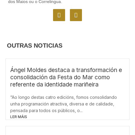
dos Maios ou o Correlingua.
F
I
a
n
c
s
e
t
b
a
o
g
OUTRAS NOTICIAS
o
r
k
a
m
Ángel Moldes destaca a transformación e
consolidación da Festa do Mar como
referente da identidade mariñeira
“Ao longo destas catro edicións, fomos consolidando
unha programación atractiva, diversa e de calidade,
pensada para todos os públicos, o...
LER MÁIS