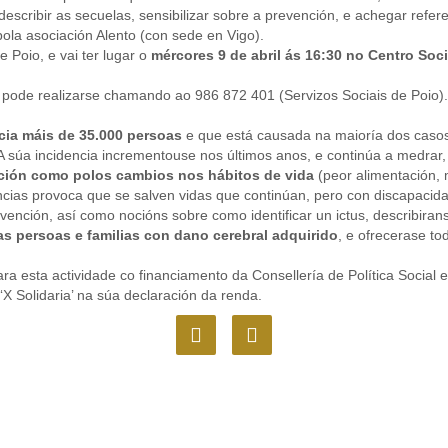
 describir as secuelas, sensibilizar sobre a prevención, e achegar refe
ola asociación Alento (con sede en Vigo).
 Poio, e vai ter lugar o
mércores 9 de abril ás 16:30 no
Centro Soc
e pode realizarse chamando ao 986 872 401 (Servizos Sociais de Poio).
cia máis de 35.000 persoas
e que está causada na maioría dos casos 
 A súa incidencia incrementouse nos últimos anos, e continúa a medrar
ción como polos cambios nos hábitos de vida
(peor alimentación, 
ias provoca que se salven vidas que continúan, pero con discapacida
nción, así como nocións sobre como identificar un ictus, describirans
s persoas e familias con dano cerebral adquirido
, e ofrecerase to
a esta actividade co financiamento da Consellería de Política Social 
X Solidaria’ na súa declaración da renda.
F
I
a
n
c
s
e
t
b
a
o
g
o
r