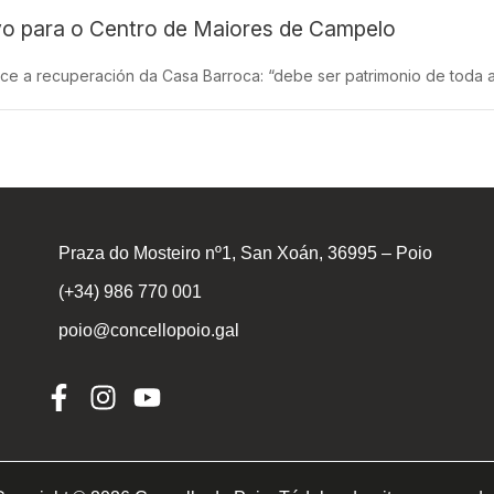
ivo para o Centro de Maiores de Campelo
ce a recuperación da Casa Barroca: “debe ser patrimonio de toda a
Praza do Mosteiro nº1, San Xoán, 36995 – Poio
(+34) 986 770 001
poio@concellopoio.gal