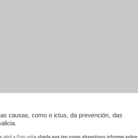
 das causas, como o ictus, da prevención, das
licia.
e abril a Poio unha
charla que ten como obxectivos informar sobre