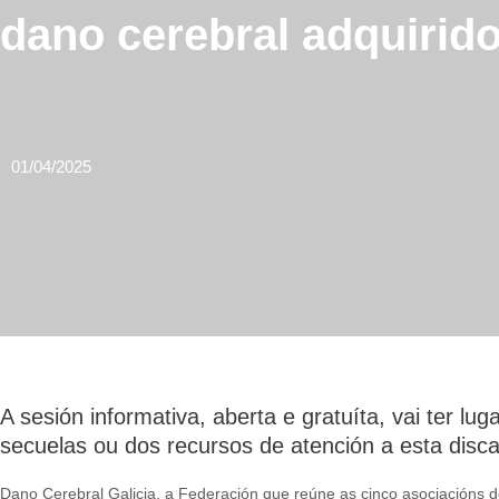
dano cerebral adquirid
01/04/2025
A sesión informativa, aberta e gratuíta, vai ter l
secuelas ou dos recursos de atención a esta disc
Dano Cerebral Galicia, a Federación que reúne as cinco asociacións 