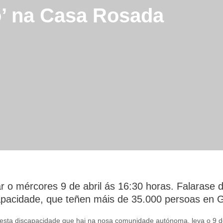
o’ na Casa Rosada
ugar o mércores 9 de abril ás 16:30 horas. Falarase
apacidade, que teñen máis de 35.000 persoas en Ga
desta discapacidade que hai na nosa comunidade autónoma, leva o 9 d