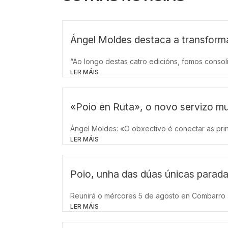
Ángel Moldes destaca a transforma
“Ao longo destas catro edicións, fomos consol
LER MÁIS
«Poio en Ruta», o novo servizo mun
Ángel Moldes: «O obxectivo é conectar as prin
LER MÁIS
Poio, unha das dúas únicas parada
Reunirá o mércores 5 de agosto en Combarro a M
LER MÁIS