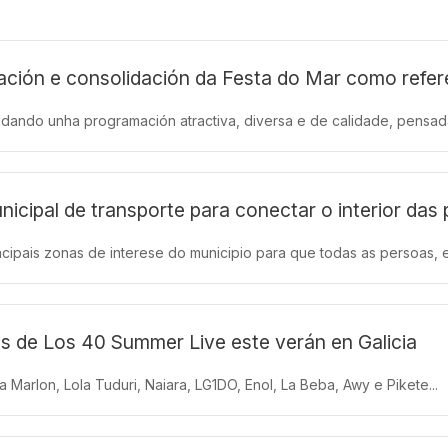
k
a
m
ción e consolidación da Festa do Mar como refere
idando unha programación atractiva, diversa e de calidade, pensada 
icipal de transporte para conectar o interior das 
cipais zonas de interese do municipio para que todas as persoas, e
s de Los 40 Summer Live este verán en Galicia
arlon, Lola Tuduri, Naiara, LG1DO, Enol, La Beba, Awy e Pikete...