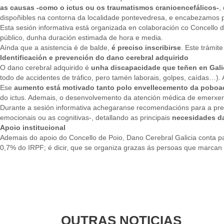
as causas -como o ictus ou os traumatismos cranioencefálicos-
,
dispoñibles na contorna da localidade pontevedresa, e encabezamos p
Esta sesión informativa está organizada en colaboración co Concello de
público, dunha duración estimada de hora e media.
Aínda que a asistencia é de balde,
é preciso inscribirse
. Este trámit
Identificación e prevención do dano cerebral adquirido
O dano cerebral adquirido é
unha discapacidade que teñen en Gali
todo de accidentes de tráfico, pero tamén laborais, golpes, caídas…).
Ese
aumento está motivado tanto polo envellecemento da poboa
do ictus. Ademais, o desenvolvemento da atención médica de emerxenc
Durante a sesión informativa achegaranse recomendacións para a preve
emocionais ou as cognitivas-, detallando as principais
necesidades da
Apoio institucional
Ademais do apoio do Concello de Poio, Dano Cerebral Galicia conta par
0,7% do IRPF; é dicir, que se organiza grazas ás persoas que marcan ‘
OUTRAS NOTICIAS