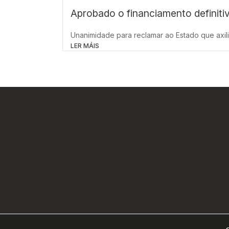
Aprobado o financiamento definit
Unanimidade para reclamar ao Estado que axili
LER MÁIS