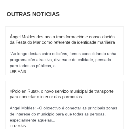
b
a
o
g
OUTRAS NOTICIAS
o
r
k
a
m
Ángel Moldes destaca a transformación e consolidación
da Festa do Mar como referente da identidade mariñeira
“Ao longo destas catro edicións, fomos consolidando unha
programación atractiva, diversa e de calidade, pensada
para todos os públicos, o...
LER MÁIS
«Poio en Ruta», o novo servizo municipal de transporte
para conectar o interior das parroquias
Ángel Moldes: «O obxectivo é conectar as principais zonas
de interese do municipio para que todas as persoas,
especialmente aquelas...
LER MÁIS