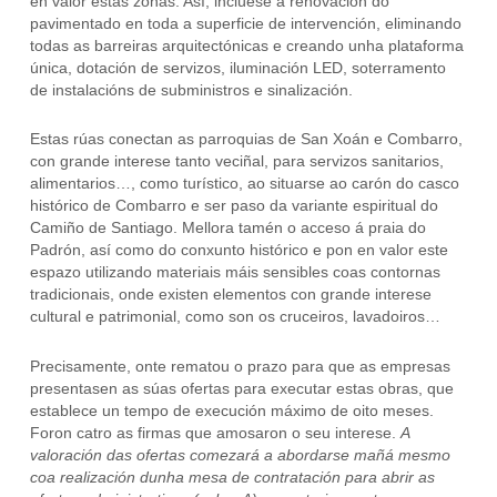
en valor estas zonas. Así, inclúese a renovación do
pavimentado en toda a superficie de intervención, eliminando
todas as barreiras arquitectónicas e creando unha plataforma
única, dotación de servizos, iluminación LED, soterramento
de instalacións de subministros e sinalización.
Estas rúas conectan as parroquias de San Xoán e Combarro,
con grande interese tanto veciñal, para servizos sanitarios,
alimentarios…, como turístico, ao situarse ao carón do casco
histórico de Combarro e ser paso da variante espiritual do
Camiño de Santiago. Mellora tamén o acceso á praia do
Padrón, así como do conxunto histórico e pon en valor este
espazo utilizando materiais máis sensibles coas contornas
tradicionais, onde existen elementos con grande interese
cultural e patrimonial, como son os cruceiros, lavadoiros…
Precisamente, onte rematou o prazo para que as empresas
presentasen as súas ofertas para executar estas obras, que
establece un tempo de execución máximo de oito meses.
Foron catro as firmas que amosaron o seu interese.
A
valoración das ofertas comezará a abordarse mañá mesmo
coa realización dunha mesa de contratación para abrir as