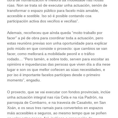
rúas. Non se trata só de executar unha actuación, senón de
transformar o espazo público para facelo máis amable,
accesible e sostible. Iso só é posible contando coa
participación activa dos veciños e veciñas”.
Ademais, recoñeceu que aínda queda “moito traballo por
facer” a pé de obra para coordinar toda a actuación, pero
estas reunións previas son unha oportunidade para explicar
polo miúdo en que consiste o proxecto: que cambios se van
facer, como mellorará a mobilidade peonil e o tráfico
rodado… “Pero tamén, e sobre todo, serven para escoitar as
opinións e inquedanzas das persoas que viven día a día nese
lugar e son os que mellor coñecen as súas necesidades, e
por iso é importante facelos partícipes desde o primeiro
momento”, engadiu.
O proxecto, que se vai executar con fondos provinciais, inclúe
unha actuación integral nas rúa Cela e na rúa Padrón, na
parroquia de Combarro, e na travesía de Casalvito, en San
Xoán, e os seus tres ramais para convertelos en espazos
máis accesibles e seguros, ao mesmo tempo que se poñen