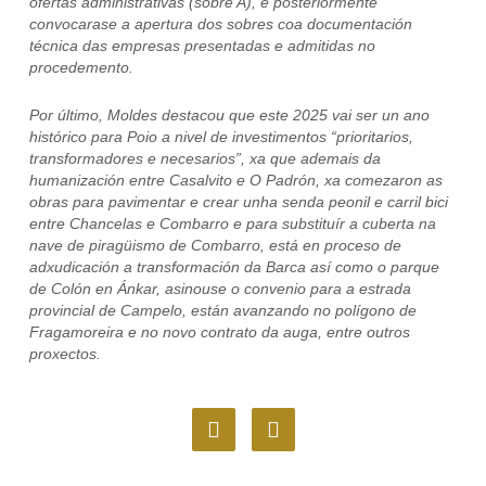
ofertas administrativas (sobre A), e posteriormente
convocarase a apertura dos sobres coa documentación
técnica das empresas presentadas e admitidas no
procedemento.
Por último, Moldes destacou que este 2025 vai ser un ano
histórico para Poio a nivel de investimentos “prioritarios,
transformadores e necesarios”, xa que ademais da
humanización entre Casalvito e O Padrón, xa comezaron as
obras para pavimentar e crear unha senda peonil e carril bici
entre Chancelas e Combarro e para substituír a cuberta na
nave de piragüismo de Combarro, está en proceso de
adxudicación a transformación da Barca así como o parque
de Colón en Ánkar, asinouse o convenio para a estrada
provincial de Campelo, están avanzando no polígono de
Fragamoreira e no novo contrato da auga, entre outros
proxectos.
F
I
a
n
c
s
e
t