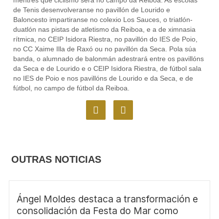
mentres que ciclismo será no campo da Reiboa. As escolas
de Tenis desenvolveranse no pavillón de Lourido e
Baloncesto impartiranse no colexio Los Sauces, o triatlón-
duatlón nas pistas de atletismo da Reiboa, e a de ximnasia
rítmica, no CEIP Isidora Riestra, no pavillón do IES de Poio,
no CC Xaime Illa de Raxó ou no pavillón da Seca. Pola súa
banda, o alumnado de balonmán adestrará entre os pavillóns
da Seca e de Lourido e o CEIP Isidora Riestra, de fútbol sala
no IES de Poio e nos pavillóns de Lourido e da Seca, e de
fútbol, no campo de fútbol da Reiboa.
F
I
a
n
c
s
e
t
b
a
o
g
OUTRAS NOTICIAS
o
r
k
a
m
Ángel Moldes destaca a transformación e
consolidación da Festa do Mar como