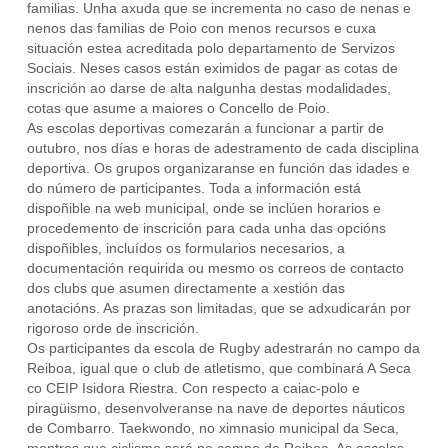
familias. Unha axuda que se incrementa no caso de nenas e
nenos das familias de Poio con menos recursos e cuxa
situación estea acreditada polo departamento de Servizos
Sociais. Neses casos están eximidos de pagar as cotas de
inscrición ao darse de alta nalgunha destas modalidades,
cotas que asume a maiores o Concello de Poio.
As escolas deportivas comezarán a funcionar a partir de
outubro, nos días e horas de adestramento de cada disciplina
deportiva. Os grupos organizaranse en función das idades e
do número de participantes. Toda a información está
dispoñible na web municipal, onde se inclúen horarios e
procedemento de inscrición para cada unha das opcións
dispoñibles, incluídos os formularios necesarios, a
documentación requirida ou mesmo os correos de contacto
dos clubs que asumen directamente a xestión das
anotacións. As prazas son limitadas, que se adxudicarán por
rigoroso orde de inscrición.
Os participantes da escola de Rugby adestrarán no campo da
Reiboa, igual que o club de atletismo, que combinará A Seca
co CEIP Isidora Riestra. Con respecto a caiac-polo e
piragüismo, desenvolveranse na nave de deportes náuticos
de Combarro. Taekwondo, no ximnasio municipal da Seca,