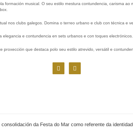
a formación musical. O seu estilo mestura contundencia, carisma ao mi
nbox.
ual nos clubs galegos. Domina o terreo urbano e club con técnica e ve
 elegancia e contundencia en sets urbanos e con toques electrónicos.
 proxección que destaca polo seu estilo atrevido, versátil e contunde
F
I
a
n
c
s
e
t
b
a
o
g
o
r
k
a
m
 consolidación da Festa do Mar como referente da identidad