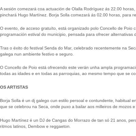
A sesión comezará coa actuación de Olalla Rodríguez ás 22.00 horas,
pinchará Hugo Martínez. Borja Solla comezará ás 02.00 horas, para 
O evento, de acceso gratuíto, está organizado polo Concello de Poi
programación estival do municipio, pensada para ofrecer alternativas 
Tras o éxito do festival Senda do Mar, celebrado recentemente na Seca
galega nun ambiente festivo e seguro.
O Concello de Poio está ofrecendo este verán unha ampla programación
todas as idades e en todas as parroquias, ao mesmo tempo que se co
OS ARTISTAS
Borja Solla é un dj galego cun estilo persoal e contundente, habitual
que se celebrou na Seca, onde puxo a bailar aos milleiros de mozos e 
Hugo Martínez é un DJ de Cangas do Morrazo de tan só 21 anos, pero
ritmos latinos, Dembow e reggaeton.