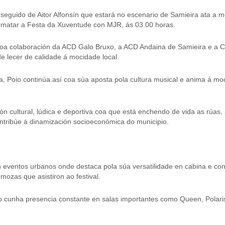
 seguido de Aitor Alfonsín que estará no escenario de Samieira ata a
rematar a Festa da Xuventude con MJR, ás 03.00 horas.
o coa colaboración da ACD Galo Bruxo, a ACD Andaina de Samieira e a
de lecer de calidade á mocidade local.
, Poio continúa así coa súa aposta pola cultura musical e anima á moc
 cultural, lúdica e deportiva coa que está enchendo de vida as rúas, 
ntribúe á dinamización socioeconómica do municipio.
 en eventos urbanos onde destaca pola súa versatilidade en cabina e c
mozas que asistiron ao festival.
 cunha presencia constante en salas importantes como Queen, Polari