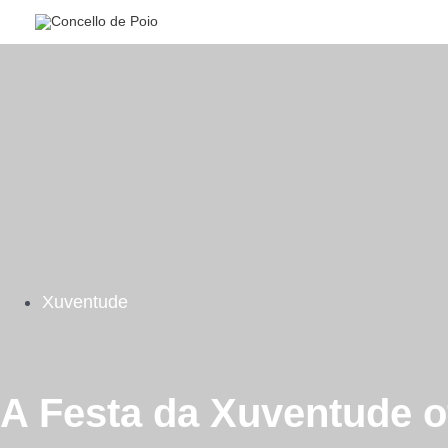
Ir
al
contenido
Xuventude
A Festa da Xuventude o