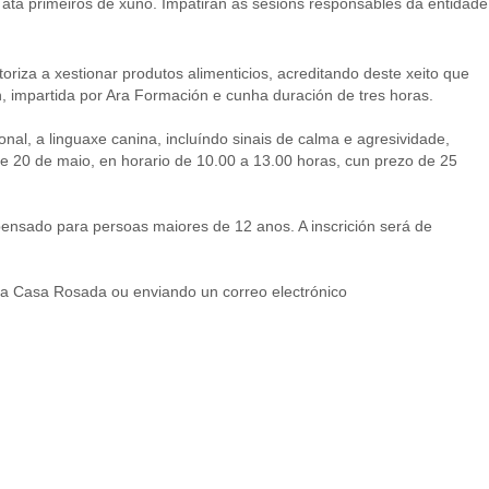
, ata primeiros de xuño. Impatirán as sesións responsables da entidade
oriza a xestionar produtos alimenticios, acreditando deste xeito que
, impartida por Ara Formación e cunha duración de tres horas.
al, a linguaxe canina, incluíndo sinais de calma e agresividade,
3 e 20 de maio, en horario de 10.00 a 13.00 horas, cun prezo de 25
ensado para persoas maiores de 12 anos. A inscrición será de
a Casa Rosada ou enviando un correo electrónico