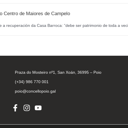
a o Centro de Maiores de Campelo
 a recuperación da Casa Barroca: “debe ser patrimonio de toda a veci
Praza do Mosteiro nº1, San Xoán, 36995 – Poio
(+34) 986 770 001
poio@concellopoio.gal