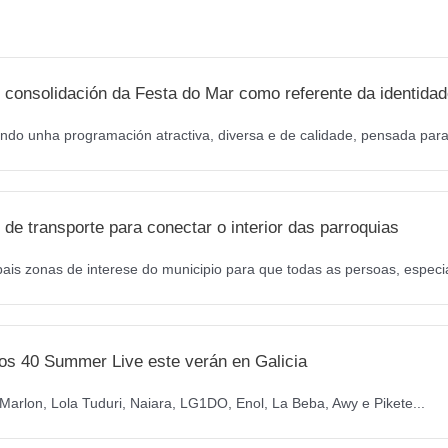
o
r
k
a
m
 consolidación da Festa do Mar como referente da identidad
ndo unha programación atractiva, diversa e de calidade, pensada para 
de transporte para conectar o interior das parroquias
pais zonas de interese do municipio para que todas as persoas, especi
os 40 Summer Live este verán en Galicia
arlon, Lola Tuduri, Naiara, LG1DO, Enol, La Beba, Awy e Pikete...