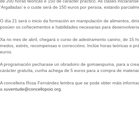
de 200 horas teóricas e 150 de carácter práctico. As clases iniciaran
‘Argalladas’ e o custe será de 150 euros por persoa, estando parcial
O día 21 será o inicio da formación en manipulación de alimentos, diri
posúen os coñecementos e habilidades necesarias para desenvolverse n
Xa no mes de abril, chegará o curso de adestramento canino, de 15 ho
medos, estrés, recompensas e correccións. Inclúe horas teóricas e prá
euros.
A programación pecharase un obradoiro de gomaespuma, para a creació
carácter gratuíta, cunha achega de 5 euros para a compra de materiais 
A concelleira Rosa Fernández lembra que se pode obter máis informa
a
xuventude@concellopoio.org
.