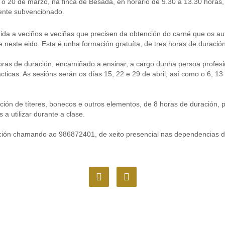
se o 20 de marzo, na finca de Besada, en horario de 9.30 a 13.30 horas
mente subvencionado.
xida a veciños e veciñas que precisen da obtención do carné que os aut
este eido. Esta é unha formación gratuíta, de tres horas de duración
ras de duración, encamiñado a ensinar, a cargo dunha persoa profesion
cticas. As sesións serán os días 15, 22 e 29 de abril, así como o 6, 1
n de títeres, bonecos e outros elementos, de 8 horas de duración, p
a utilizar durante a clase.
ción chamando ao 986872401, de xeito presencial nas dependencias d
F
I
a
n
c
s
e
t
b
a
o
g