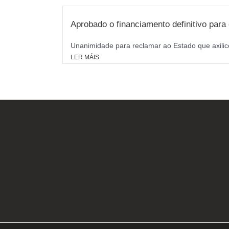
Aprobado o financiamento definitivo par
Unanimidade para reclamar ao Estado que axilice
LER MÁIS