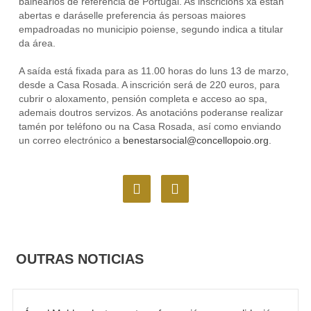
balnearios de referencia de Portugal. As inscricións xa están
abertas e daráselle preferencia ás persoas maiores
empadroadas no municipio poiense, segundo indica a titular
da área.
A saída está fixada para as 11.00 horas do luns 13 de marzo,
desde a Casa Rosada. A inscrición será de 220 euros, para
cubrir o aloxamento, pensión completa e acceso ao spa,
ademais doutros servizos. As anotacións poderanse realizar
tamén por teléfono ou na Casa Rosada, así como enviando
un correo electrónico a
benestarsocial@concellopoio.org
.
F
I
a
n
c
s
e
t
b
a
o
g
OUTRAS NOTICIAS
o
r
k
a
m