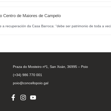
a o Centro de Maiores de Campelo
 a recuperación da Casa Barroca: “debe ser patrimonio de toda a veci
Praza do Mosteiro nº1, San Xoán, 36995 – Poio
(+34) 986 770 001
poio@concellopoio.gal