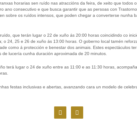
ranxas horarias sen ruído nas atraccións da feira, de xeito que todos 
o ano consecutivo e que busca garantir que as persoas con Trastorno 
ten sobre os ruídos intensos, que poden chegar a converterse nunha bar
ído, que terán lugar o 22 de xuño ás 20:00 horas coincidindo co inici
 o 24, 25 e 26 de xuño ás 13:00 horas. O goberno local tamén reforza 
ilidade como á protección e benestar dos animais. Estes espectáculos 
s de lucería cunha duración aproximada de 20 minutos.
rtiño terá lugar o 24 de xuño entre as 11:00 e as 11:30 horas, acom
oras.
has festas inclusivas e abertas, avanzando cara un modelo de celebra
F
I
a
n
c
s
e
t
b
a