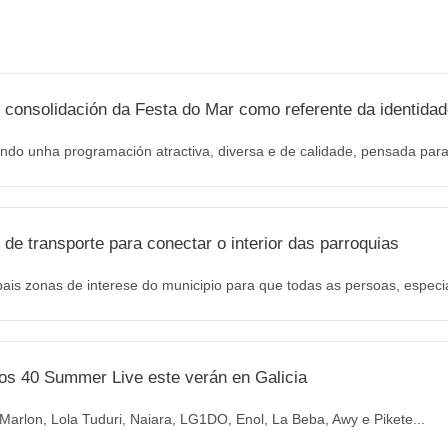
o
g
o
r
k
a
m
 consolidación da Festa do Mar como referente da identidad
ndo unha programación atractiva, diversa e de calidade, pensada para 
de transporte para conectar o interior das parroquias
pais zonas de interese do municipio para que todas as persoas, especi
os 40 Summer Live este verán en Galicia
arlon, Lola Tuduri, Naiara, LG1DO, Enol, La Beba, Awy e Pikete...