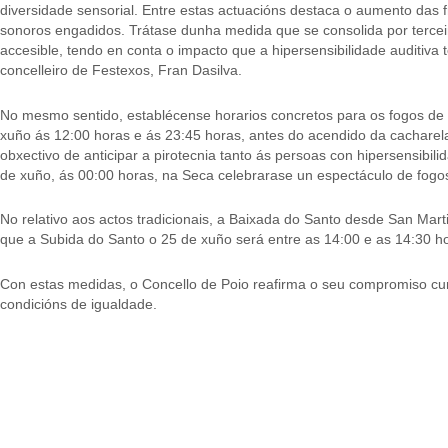
diversidade sensorial. Entre estas actuacións destaca o aumento das f
sonoros engadidos. Trátase dunha medida que se consolida por terceir
accesible, tendo en conta o impacto que a hipersensibilidade auditiva 
concelleiro de Festexos, Fran Dasilva.
No mesmo sentido, establécense horarios concretos para os fogos de ru
xuño ás 12:00 horas e ás 23:45 horas, antes do acendido da cacharela;
obxectivo de anticipar a pirotecnia tanto ás persoas con hipersensib
de xuño, ás 00:00 horas, na Seca celebrarase un espectáculo de fogo
No relativo aos actos tradicionais, a Baixada do Santo desde San Ma
que a Subida do Santo o 25 de xuño será entre as 14:00 e as 14:30 h
Con estas medidas, o Concello de Poio reafirma o seu compromiso cun
condicións de igualdade.