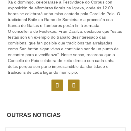
Xa o domingo, celebrarase a Festividade do Corpus con
exposición de alfombras florais na Igrexa, onde ás 12.00
horas se celebrará unha misa cantada pola Coral de Poio. O
tradicional Baile do Ramo de Samieira e a procesión coa
Banda de Gaitas e Tambores porán fin á xornada.
O concelleiro de Festexos, Fran Dasilva, destacou que “estas
festas son un exemplo do traballo desinteresado das
comisións, que fan posible que tradicións tan arraigadas
como San Antón sigan vivas e continúen sendo un punto de
encontro para a veciñanza”. Neste senso, recordou que o
Concello de Poio colabora de xeito directo con cada unha
delas porque son parte imprescindible da identidade e
tradicións de cada lugar do municipio.
F
I
a
n
c
s
e
t
b
a
o
g
OUTRAS NOTICIAS
o
r
k
a
m