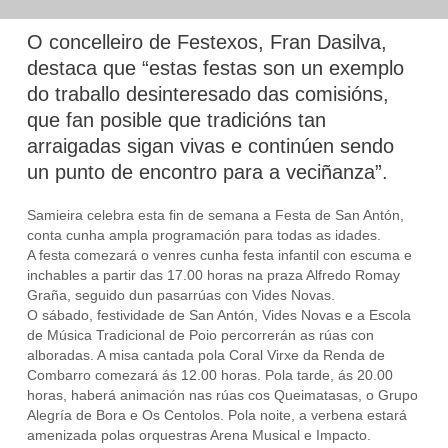
O concelleiro de Festexos, Fran Dasilva,
destaca que “estas festas son un exemplo
do traballo desinteresado das comisións,
que fan posible que tradicións tan
arraigadas sigan vivas e continúen sendo
un punto de encontro para a veciñanza”.
Samieira celebra esta fin de semana a Festa de San Antón,
conta cunha ampla programación para todas as idades.
A festa comezará o venres cunha festa infantil con escuma e
inchables a partir das 17.00 horas na praza Alfredo Romay
Graña, seguido dun pasarrúas con Vides Novas.
O sábado, festividade de San Antón, Vides Novas e a Escola
de Música Tradicional de Poio percorrerán as rúas con
alboradas. A misa cantada pola Coral Virxe da Renda de
Combarro comezará ás 12.00 horas. Pola tarde, ás 20.00
horas, haberá animación nas rúas cos Queimatasas, o Grupo
Alegría de Bora e Os Centolos. Pola noite, a verbena estará
amenizada polas orquestras Arena Musical e Impacto.