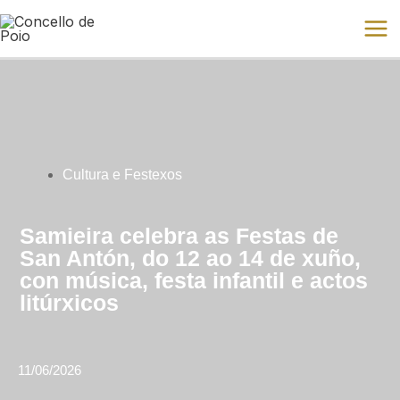
Ir
Mai
al
Me
contenido
Cultura e Festexos
Samieira celebra as Festas de
San Antón, do 12 ao 14 de xuño,
con música, festa infantil e actos
litúrxicos
11/06/2026