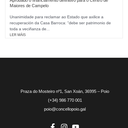
Aprobado o financiamento definitivo para o Centro de
Maiores de Campelo
Unanimidade para reclamar ao Estado que axilice a
recuperación da Casa Barroca: “debe ser patrimonio de
toda a veciñanza de...
LER MÁIS
Praza do Mosteiro nº1, San Xoán, 36995 – Poio
(+34) 986 770 001
poio@concellopoio.gal