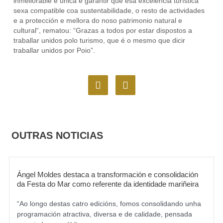
inmellorable e única e garantir que esa excelencia turística
sexa compatible coa sustentabilidade, o resto de actividades
e a protección e mellora do noso patrimonio natural e
cultural“, rematou: “Grazas a todos por estar dispostos a
traballar unidos polo turismo, que é o mesmo que dicir
traballar unidos por Poio”.
F
I
a
n
c
s
e
t
b
a
o
g
OUTRAS NOTICIAS
o
r
k
a
m
Ángel Moldes destaca a transformación e consolidación
da Festa do Mar como referente da identidade mariñeira
“Ao longo destas catro edicións, fomos consolidando unha
programación atractiva, diversa e de calidade, pensada