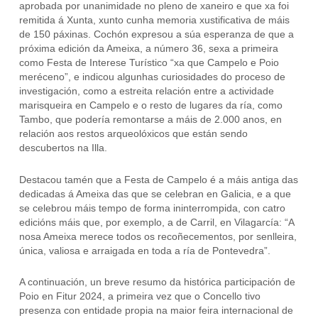
aprobada por unanimidade no pleno de xaneiro e que xa foi
remitida á Xunta, xunto cunha memoria xustificativa de máis
de 150 páxinas. Cochón expresou a súa esperanza de que a
próxima edición da Ameixa, a número 36, sexa a primeira
como Festa de Interese Turístico “xa que Campelo e Poio
meréceno”, e indicou algunhas curiosidades do proceso de
investigación, como a estreita relación entre a actividade
marisqueira en Campelo e o resto de lugares da ría, como
Tambo, que podería remontarse a máis de 2.000 anos, en
relación aos restos arqueolóxicos que están sendo
descubertos na Illa.
Destacou tamén que a Festa de Campelo é a máis antiga das
dedicadas á Ameixa das que se celebran en Galicia, e a que
se celebrou máis tempo de forma ininterrompida, con catro
edicións máis que, por exemplo, a de Carril, en Vilagarcía: “A
nosa Ameixa merece todos os recoñecementos, por senlleira,
única, valiosa e arraigada en toda a ría de Pontevedra”.
A continuación, un breve resumo da histórica participación de
Poio en Fitur 2024, a primeira vez que o Concello tivo
presenza con entidade propia na maior feira internacional de