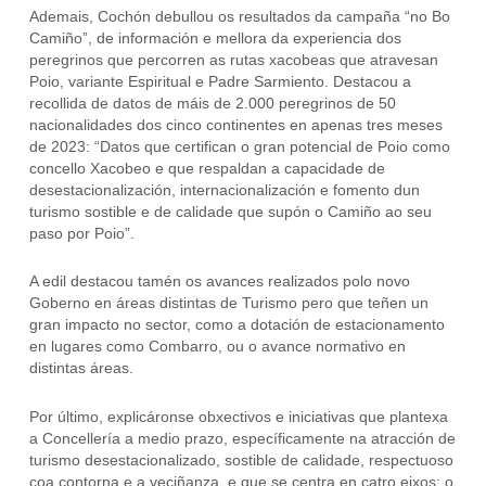
Ademais, Cochón debullou os resultados da campaña “no Bo
Camiño”, de información e mellora da experiencia dos
peregrinos que percorren as rutas xacobeas que atravesan
Poio, variante Espiritual e Padre Sarmiento. Destacou a
recollida de datos de máis de 2.000 peregrinos de 50
nacionalidades dos cinco continentes en apenas tres meses
de 2023: “Datos que certifican o gran potencial de Poio como
concello Xacobeo e que respaldan a capacidade de
desestacionalización, internacionalización e fomento dun
turismo sostible e de calidade que supón o Camiño ao seu
paso por Poio”.
A edil destacou tamén os avances realizados polo novo
Goberno en áreas distintas de Turismo pero que teñen un
gran impacto no sector, como a dotación de estacionamento
en lugares como Combarro, ou o avance normativo en
distintas áreas.
Por último, explicáronse obxectivos e iniciativas que plantexa
a Concellería a medio prazo, específicamente na atracción de
turismo desestacionalizado, sostible de calidade, respectuoso
coa contorna e a veciñanza, e que se centra en catro eixos: o