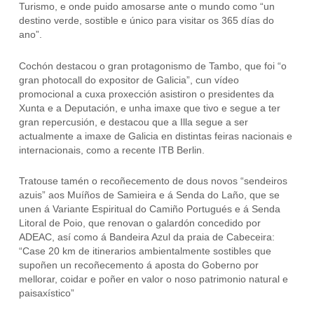
Turismo, e onde puido amosarse ante o mundo como “un
destino verde, sostible e único para visitar os 365 días do
ano”.
Cochón destacou o gran protagonismo de Tambo, que foi “o
gran photocall do expositor de Galicia”, cun vídeo
promocional a cuxa proxección asistiron o presidentes da
Xunta e a Deputación, e unha imaxe que tivo e segue a ter
gran repercusión, e destacou que a Illa segue a ser
actualmente a imaxe de Galicia en distintas feiras nacionais e
internacionais, como a recente ITB Berlin.
Tratouse tamén o recoñecemento de dous novos “sendeiros
azuis” aos Muíños de Samieira e á Senda do Laño, que se
unen á Variante Espiritual do Camiño Portugués e á Senda
Litoral de Poio, que renovan o galardón concedido por
ADEAC, así como á Bandeira Azul da praia de Cabeceira:
“Case 20 km de itinerarios ambientalmente sostibles que
supoñen un recoñecemento á aposta do Goberno por
mellorar, coidar e poñer en valor o noso patrimonio natural e
paisaxístico”