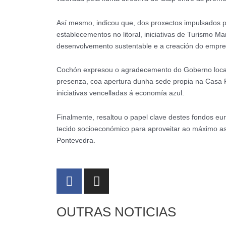
Así mesmo, indicou que, dos proxectos impulsados p
establecementos no litoral, iniciativas de Turismo M
desenvolvemento sustentable e a creación do empre
Cochón expresou o agradecemento do Goberno local
presenza, coa apertura dunha sede propia na Casa R
iniciativas vencelladas á economía azul.
Finalmente, resaltou o papel clave destes fondos e
tecido socioeconómico para aproveitar ao máximo as 
Pontevedra.
F
I
a
n
c
s
OUTRAS NOTICIAS
e
t
b
a