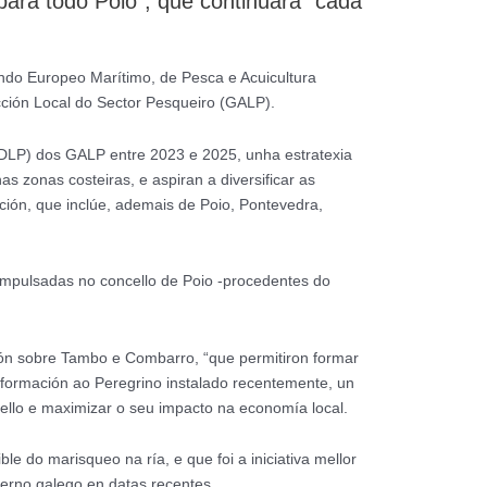
para todo Poio”, que continuará “cada
ndo Europeo Marítimo, de Pesca e Acuicultura
cción Local do Sector Pesqueiro (GALP).
(EDLP) dos GALP entre 2023 e 2025, unha estratexia
s zonas costeiras, e aspiran a diversificar as
ción, que inclúe, ademais de Poio, Pontevedra,
 impulsadas no concello de Poio -procedentes do
ción sobre Tambo e Combarro, “que permitiron formar
nformación ao Peregrino instalado recentemente, un
ello e maximizar o seu impacto na economía local.
e do marisqueo na ría, e que foi a iniciativa mellor
berno galego en datas recentes.