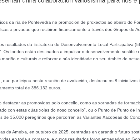
sentan unha colaboración valiosísima para nós e 
micos da ría de Pontevedra na promoción de proxectos ao abeiro do Fo
licas e privadas que recibiron financiamento a través dos Grupos de A
 os resultados da Estratexia de Desenvolvemento Local Participativa 
. Os fondos están destinados a impulsar o desenvolvemento sostible na
 mariño e culturais e reforzar a súa identidade no seu ámbito de actua
 que participou nesta reunión de avaliación, destacou as 8 iniciativas
iamento total de 386.132 euros.
uixo destacar as promovidas polo concello, como as xornadas de forma
ado con estas dúas xoias do noso concello”, ou o Punto de Punto de I
áis de 35.000 peregrinos que percorren as Variantes Xacobeas do Conc
 da Ameixa, en outubro de 2025, centradas en garantir o futuro sostibl
movidas en toda a comarca, e cuxos resultados foron entregados ao Go