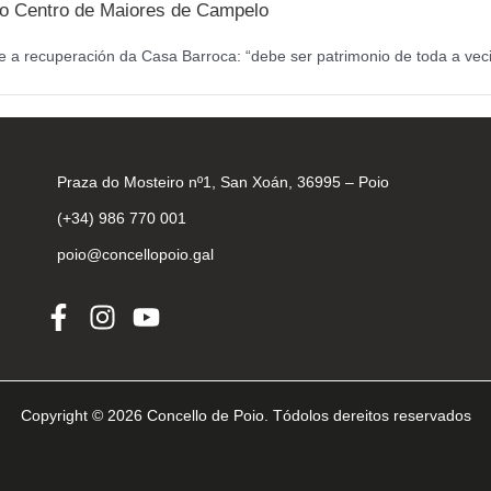
a o Centro de Maiores de Campelo
 a recuperación da Casa Barroca: “debe ser patrimonio de toda a veci
Praza do Mosteiro nº1, San Xoán, 36995 – Poio
(+34) 986 770 001
poio@concellopoio.gal
Copyright © 2026 Concello de Poio. Tódolos dereitos reservados