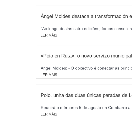
o
g
o
r
Ángel Moldes destaca a transformación e
k
a
m
“Ao longo destas catro edicións, fomos consolida
LER MÁIS
«Poio en Ruta», o novo servizo municipal 
Ángel Moldes: «O obxectivo é conectar as princi
LER MÁIS
Poio, unha das dúas únicas paradas de L
Reunirá o mércores 5 de agosto en Combarro a M
LER MÁIS