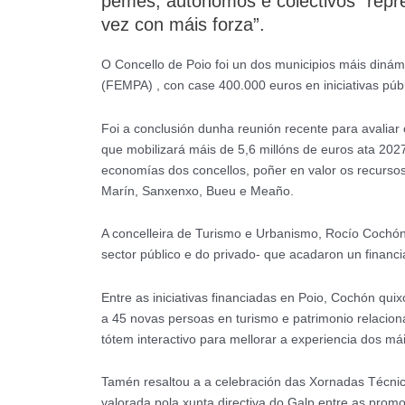
pemes, autónomos e colectivos “repre
vez con máis forza”.
O Concello de Poio foi un dos municipios máis diná
(FEMPA) , con case 400.000 euros en iniciativas púb
Foi a conclusión dunha reunión recente para avaliar
que mobilizará máis de 5,6 millóns de euros ata 2027
economías dos concellos, poñer en valor os recursos
Marín, Sanxenxo, Bueu e Meaño.
A concelleira de Turismo e Urbanismo, Rocío Cochón,
sector público e do privado- que acadaron un financ
Entre as iniciativas financiadas en Poio, Cochón q
a 45 novas persoas en turismo e patrimonio relacion
tótem interactivo para mellorar a experiencia dos m
Tamén resaltou a a celebración das Xornadas Técnicas
valorada pola xunta directiva do Galp entre as pro