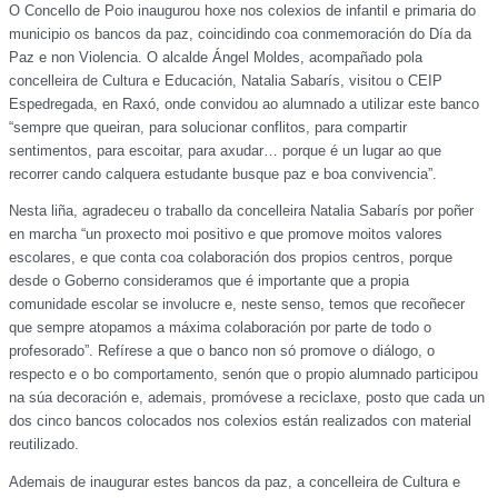
O Concello de Poio inaugurou hoxe nos colexios de infantil e primaria do
municipio os bancos da paz, coincidindo coa conmemoración do Día da
Paz e non Violencia. O alcalde Ángel Moldes, acompañado pola
concelleira de Cultura e Educación, Natalia Sabarís, visitou o CEIP
Espedregada, en Raxó, onde convidou ao alumnado a utilizar este banco
“sempre que queiran, para solucionar conflitos, para compartir
sentimentos, para escoitar, para axudar… porque é un lugar ao que
recorrer cando calquera estudante busque paz e boa convivencia”.
Nesta liña, agradeceu o traballo da concelleira Natalia Sabarís por poñer
en marcha “un proxecto moi positivo e que promove moitos valores
escolares, e que conta coa colaboración dos propios centros, porque
desde o Goberno consideramos que é importante que a propia
comunidade escolar se involucre e, neste senso, temos que recoñecer
que sempre atopamos a máxima colaboración por parte de todo o
profesorado”. Refírese a que o banco non só promove o diálogo, o
respecto e o bo comportamento, senón que o propio alumnado participou
na súa decoración e, ademais, promóvese a reciclaxe, posto que cada un
dos cinco bancos colocados nos colexios están realizados con material
reutilizado.
Ademais de inaugurar estes bancos da paz, a concelleira de Cultura e