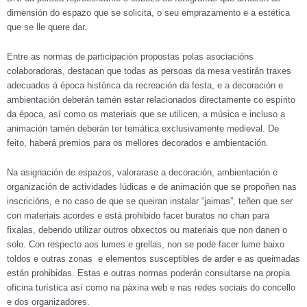
dimensión do espazo que se solicita, o seu emprazamento e a estética
que se lle quere dar.
Entre as normas de participación propostas polas asociacións
colaboradoras, destacan que todas as persoas da mesa vestirán traxes
adecuados á época histórica da recreación da festa, e a decoración e
ambientación deberán tamén estar relacionados directamente co espírito
da época, así como os materiais que se utilicen, a música e incluso a
animación tamén deberán ter temática exclusivamente medieval. De
feito, haberá premios para os mellores decorados e ambientación.
Na asignación de espazos, valorarase a decoración, ambientación e
organización de actividades lúdicas e de animación que se propoñen nas
inscricións, e no caso de que se queiran instalar “jaimas”, teñen que ser
con materiais acordes e está prohibido facer buratos no chan para
fixalas, debendo utilizar outros obxectos ou materiais que non danen o
solo. Con respecto aos lumes e grellas, non se pode facer lume baixo
toldos e outras zonas e elementos susceptibles de arder e as queimadas
están prohibidas. Estas e outras normas poderán consultarse na propia
oficina turística así como na páxina web e nas redes sociais do concello
e dos organizadores.