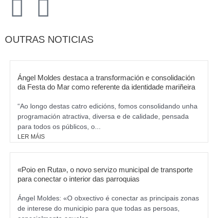
F
I
a
n
OUTRAS NOTICIAS
c
s
e
t
Ángel Moldes destaca a transformación e consolidación
da Festa do Mar como referente da identidade mariñeira
b
a
“Ao longo destas catro edicións, fomos consolidando unha
programación atractiva, diversa e de calidade, pensada
o
g
para todos os públicos, o...
LER MÁIS
o
r
k
a
«Poio en Ruta», o novo servizo municipal de transporte
para conectar o interior das parroquias
m
Ángel Moldes: «O obxectivo é conectar as principais zonas
de interese do municipio para que todas as persoas,