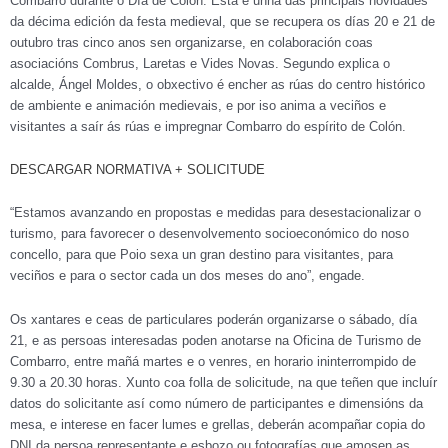
Combarro durante o Día de Colón. Esta é unha das principais novidades
da décima edición da festa medieval, que se recupera os días 20 e 21 de
outubro tras cinco anos sen organizarse, en colaboración coas
asociacións Combrus, Laretas e Vides Novas. Segundo explica o
alcalde, Ángel Moldes, o obxectivo é encher as rúas do centro histórico
de ambiente e animación medievais, e por iso anima a veciños e
visitantes a saír ás rúas e impregnar Combarro do espírito de Colón.
DESCARGAR NORMATIVA + SOLICITUDE
“Estamos avanzando en propostas e medidas para desestacionalizar o
turismo, para favorecer o desenvolvemento socioeconómico do noso
concello, para que Poio sexa un gran destino para visitantes, para
veciños e para o sector cada un dos meses do ano”, engade.
Os xantares e ceas de particulares poderán organizarse o sábado, día
21, e as persoas interesadas poden anotarse na Oficina de Turismo de
Combarro, entre mañá martes e o venres, en horario ininterrompido de
9.30 a 20.30 horas. Xunto coa folla de solicitude, na que teñen que incluír
datos do solicitante así como número de participantes e dimensións da
mesa, e interese en facer lumes e grellas, deberán acompañar copia do
DNI da persoa representante e esbozo ou fotografías que amosen as