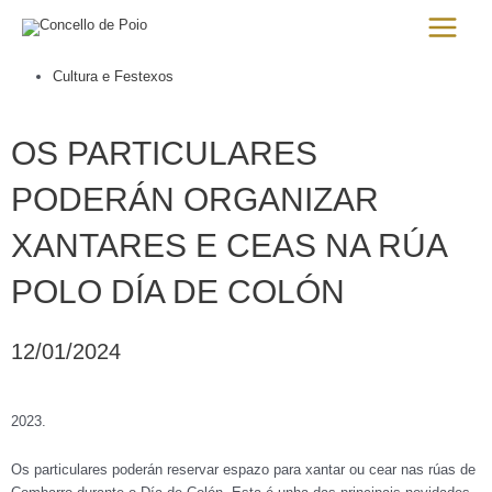
Ir
Main
al
Menu
contenido
Cultura e Festexos
OS PARTICULARES
PODERÁN ORGANIZAR
XANTARES E CEAS NA RÚA
POLO DÍA DE COLÓN
12/01/2024
2023.
Os particulares poderán reservar espazo para xantar ou cear nas rúas de