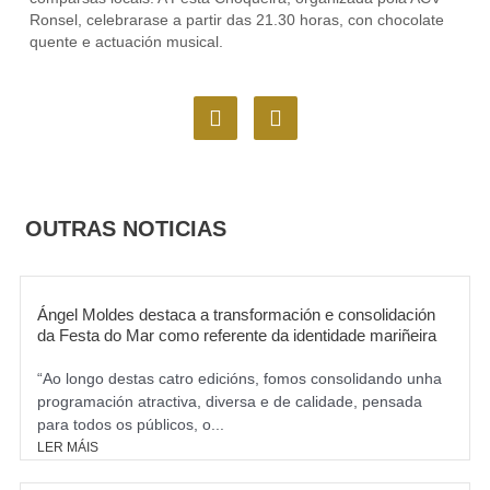
Ronsel, celebrarase a partir das 21.30 horas, con chocolate
quente e actuación musical.
F
I
a
n
c
s
e
t
b
a
o
g
OUTRAS NOTICIAS
o
r
k
a
m
Ángel Moldes destaca a transformación e consolidación
da Festa do Mar como referente da identidade mariñeira
“Ao longo destas catro edicións, fomos consolidando unha
programación atractiva, diversa e de calidade, pensada
para todos os públicos, o...
LER MÁIS