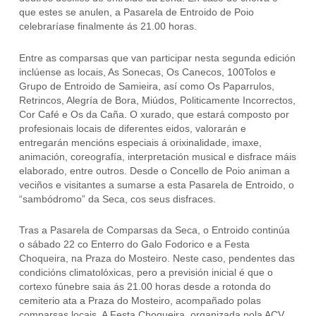
que estes se anulen, a Pasarela de Entroido de Poio
celebraríase finalmente ás 21.00 horas.
Entre as comparsas que van participar nesta segunda edición
inclúense as locais, As Sonecas, Os Canecos, 100Tolos e
Grupo de Entroido de Samieira, así como Os Paparrulos,
Retrincos, Alegría de Bora, Miúdos, Politicamente Incorrectos,
Cor Café e Os da Caña. O xurado, que estará composto por
profesionais locais de diferentes eidos, valorarán e
entregarán mencións especiais á orixinalidade, imaxe,
animación, coreografía, interpretación musical e disfrace máis
elaborado, entre outros. Desde o Concello de Poio animan a
veciños e visitantes a sumarse a esta Pasarela de Entroido, o
“sambódromo” da Seca, cos seus disfraces.
Tras a Pasarela de Comparsas da Seca, o Entroido continúa
o sábado 22 co Enterro do Galo Fodorico e a Festa
Choqueira, na Praza do Mosteiro. Neste caso, pendentes das
condicións climatolóxicas, pero a previsión inicial é que o
cortexo fúnebre saia ás 21.00 horas desde a rotonda do
cemiterio ata a Praza do Mosteiro, acompañado polas
comparsas locais. A Festa Choqueira, organizada pola ACV