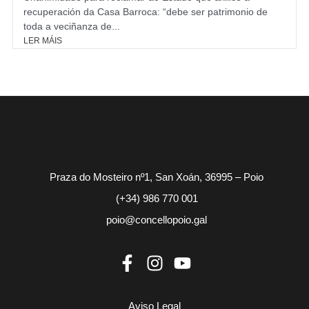
recuperación da Casa Barroca: “debe ser patrimonio de
toda a veciñanza de...
LER MÁIS
Praza do Mosteiro nº1, San Xoán, 36995 – Poio
(+34) 986 770 001
poio@concellopoio.gal
Aviso Legal