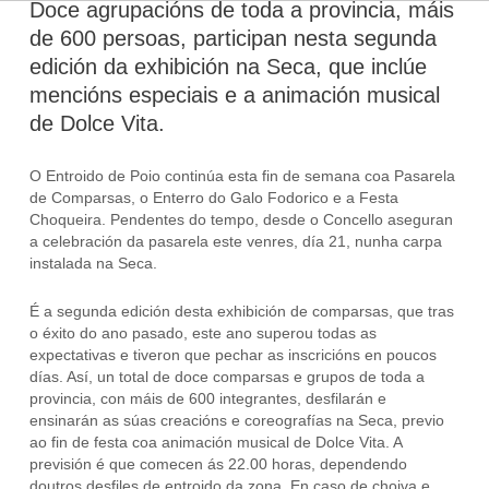
Doce agrupacións de toda a provincia, máis
de 600 persoas, participan nesta segunda
edición da exhibición na Seca, que inclúe
mencións especiais e a animación musical
de Dolce Vita.
O Entroido de Poio continúa esta fin de semana coa Pasarela
de Comparsas, o Enterro do Galo Fodorico e a Festa
Choqueira. Pendentes do tempo, desde o Concello aseguran
a celebración da pasarela este venres, día 21, nunha carpa
instalada na Seca.
É a segunda edición desta exhibición de comparsas, que tras
o éxito do ano pasado, este ano superou todas as
expectativas e tiveron que pechar as inscricións en poucos
días. Así, un total de doce comparsas e grupos de toda a
provincia, con máis de 600 integrantes, desfilarán e
ensinarán as súas creacións e coreografías na Seca, previo
ao fin de festa coa animación musical de Dolce Vita. A
previsión é que comecen ás 22.00 horas, dependendo
doutros desfiles de entroido da zona. En caso de choiva e