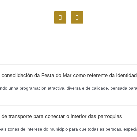
F
I
a
n
c
s
e
t
b
a
o
g
o
r
k
a
m
 consolidación da Festa do Mar como referente da identidad
ndo unha programación atractiva, diversa e de calidade, pensada para 
de transporte para conectar o interior das parroquias
pais zonas de interese do municipio para que todas as persoas, especi