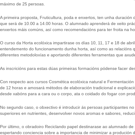
máximo de 25 persoas.
A primeira proposta, Fruticultura, poda e enxertos, ten unha duración 
que será de 10.00 a 14.00 horas. O alumnado aprenderá de xeito práct
enxertos máis comúns, así como recomendacións para ter froita na ho
O curso da Horta ecolóxica impartirase os días 10, 11, 17 e 18 de abr
entendemento do funcionamento dunha horta, así como as relacións q
diferentes metodoloxías e aportando diferentes ferramentas que axude
As inscricións para estas dúas primeiras formacións pódense facer de
Con respecto aos cursos Cosmética ecolóxica natural e Fermentación 
de 12 horas e amosará métodos de elaboración tradicional e explicació
desde xabóns para a cara ou o corpo, ata o coidado do fogar con prod
No segundo caso, o obxectivo é introducir ás persoas participantes n
superiores en nutrientes, desenvolver novos aromas e sabores, reduci
Por último, o obradoiro Reciclando papel destinarase ao alumnado de 
espertando conciencia sobre a importancia de minimizar a produción de 