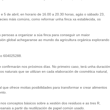
4 e 5 de abril, en horario de 16.00 a 20.30 horas, agás o sábado 23,
pecies máis comúns, como reformar unha finca xa establecida, os
es persoas a organizar a súa finca para conseguir un maior
sión global achegaranse ao mundo da agricultura orgánica explorando
ono 604025288.
confirmarán nos próximos días. No primeiro caso, terá unha duración
s naturais que se utilizan en cada elaboración de cosmética natural,
l que ofrece moitas posibilidades para transformar e crear alimentos
ento.
nos conceptos básicos sobre a xestión dos residuos e as tres R,
esanais a partir da reutilización de papel común usado.