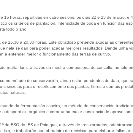
de 16 horas, repartidas en catro sesións, os días 22 e 23 de marzo, e 
ico os criterios de plantación, intensidade de poda en función das es
rta todo o ano.
il, de 16.30 a 20.30 horas. Este obradoiro pretende axudar ás diferent
ue nela se dan para poder acadar mellores resultados. Dende unha vi
n a entender mellor o funcionamento das terras de cultivo.
sde mañá, luns, a través da mestra composteira do concello, no teléf
como método de conservación, aínda están pendentes de data, que se 
ns sinxelas para o recoñecemento das plantas, flores e demais produto
utos naturais.
o mundo da fermentación caseira, un método de conservación tradiciona
r o desperdicio orgánico e xerar unha maior conciencia de aproveitam
1º da ESO do IES de Poio que, a través de tres xornadas, adentrarase 
lixo, e traballarán nun obradoiro de reciclaxe para elaborar follas art