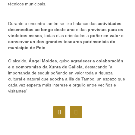
técnicos municipais.
Durante o encontro tamén se fixo balance das
actividades
desenvoltas ao longo deste ano
e das
previstas para os
vindeiros meses
, todas elas orientadas a
poñer en valor e
conservar un dos grandes tesouros patrimoniais do
municipio de Poio
.
O alcalde,
Ángel Moldes
, quixo
agradecer a colaboración
e o compromiso da Xunta de Galicia
, destacando “a
importancia de seguir poñendo en valor toda a riqueza
cultural e natural que agocha a Illa de Tambo, un espazo que
cada vez esperta máis interese e orgullo entre veciños e
visitantes”.
F
I
a
n
c
s
e
t
b
a