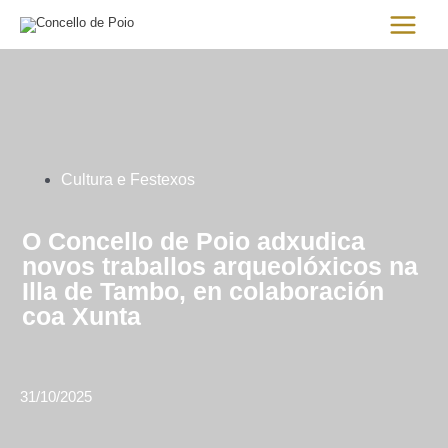
Ir
Main
al
Menu
contenido
Cultura e Festexos
O Concello de Poio adxudica
novos traballos arqueolóxicos na
Illa de Tambo, en colaboración
coa Xunta
31/10/2025