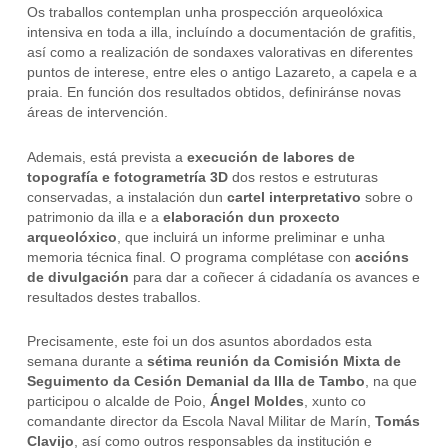
Os traballos contemplan unha prospección arqueolóxica
intensiva en toda a illa, incluíndo a documentación de grafitis,
así como a realización de sondaxes valorativas en diferentes
puntos de interese, entre eles o antigo Lazareto, a capela e a
praia. En función dos resultados obtidos, definiránse novas
áreas de intervención.
Ademais, está prevista a
execución de labores de
topografía e fotogrametría 3D
dos restos e estruturas
conservadas, a instalación dun
cartel interpretativo
sobre o
patrimonio da illa e a
elaboración dun proxecto
arqueolóxico
, que incluirá un informe preliminar e unha
memoria técnica final. O programa complétase con
accións
de divulgación
para dar a coñecer á cidadanía os avances e
resultados destes traballos.
Precisamente, este foi un dos asuntos abordados esta
semana durante a
sétima reunión da Comisión Mixta de
Seguimento da Cesión Demanial da Illa de Tambo
, na que
participou o alcalde de Poio,
Ángel Moldes
, xunto co
comandante director da Escola Naval Militar de Marín,
Tomás
Clavijo
, así como outros responsables da institución e