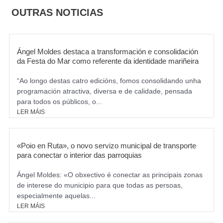
o
g
OUTRAS NOTICIAS
o
r
k
a
m
Ángel Moldes destaca a transformación e consolidación
da Festa do Mar como referente da identidade mariñeira
“Ao longo destas catro edicións, fomos consolidando unha
programación atractiva, diversa e de calidade, pensada
para todos os públicos, o...
LER MÁIS
«Poio en Ruta», o novo servizo municipal de transporte
para conectar o interior das parroquias
Ángel Moldes: «O obxectivo é conectar as principais zonas
de interese do municipio para que todas as persoas,
especialmente aquelas...
LER MÁIS