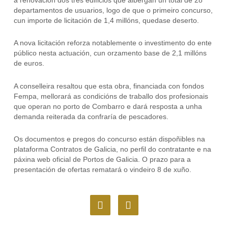
departamentos de usuarios, logo de que o primeiro concurso,
cun importe de licitación de 1,4 millóns, quedase deserto.
A nova licitación reforza notablemente o investimento do ente
público nesta actuación, cun orzamento base de 2,1 millóns
de euros.
A conselleira resaltou que esta obra, financiada con fondos
Fempa, mellorará as condicións de traballo dos profesionais
que operan no porto de Combarro e dará resposta a unha
demanda reiterada da confraría de pescadores.
Os documentos e pregos do concurso están dispoñibles na
plataforma Contratos de Galicia, no perfil do contratante e na
páxina web oficial de Portos de Galicia. O prazo para a
presentación de ofertas rematará o vindeiro 8 de xuño.
F
I
a
n
c
s