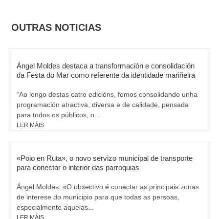
e
t
b
a
o
g
OUTRAS NOTICIAS
o
r
k
a
m
Ángel Moldes destaca a transformación e consolidación
da Festa do Mar como referente da identidade mariñeira
“Ao longo destas catro edicións, fomos consolidando unha
programación atractiva, diversa e de calidade, pensada
para todos os públicos, o...
LER MÁIS
«Poio en Ruta», o novo servizo municipal de transporte
para conectar o interior das parroquias
Ángel Moldes: «O obxectivo é conectar as principais zonas
de interese do municipio para que todas as persoas,
especialmente aquelas...
LER MÁIS