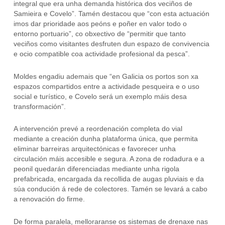
integral que era unha demanda histórica dos veciños de
Samieira e Covelo”. Tamén destacou que “con esta actuación
imos dar prioridade aos peóns e poñer en valor todo o
entorno portuario”, co obxectivo de “permitir que tanto
veciños como visitantes desfruten dun espazo de convivencia
e ocio compatible coa actividade profesional da pesca”.
Moldes engadiu ademais que “en Galicia os portos son xa
espazos compartidos entre a actividade pesqueira e o uso
social e turístico, e Covelo será un exemplo máis desa
transformación”.
A intervención prevé a reordenación completa do vial
mediante a creación dunha plataforma única, que permita
eliminar barreiras arquitectónicas e favorecer unha
circulación máis accesible e segura. A zona de rodadura e a
peonil quedarán diferenciadas mediante unha rigola
prefabricada, encargada da recollida de augas pluviais e da
súa condución á rede de colectores. Tamén se levará a cabo
a renovación do firme.
De forma paralela, melloraranse os sistemas de drenaxe nas