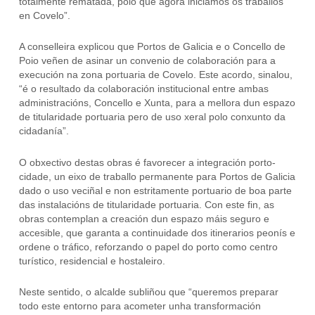
totalmente rematada, polo que agora iniciamos os traballos
en Covelo”.
A conselleira explicou que Portos de Galicia e o Concello de
Poio veñen de asinar un convenio de colaboración para a
execución na zona portuaria de Covelo. Este acordo, sinalou,
“é o resultado da colaboración institucional entre ambas
administracións, Concello e Xunta, para a mellora dun espazo
de titularidade portuaria pero de uso xeral polo conxunto da
cidadanía”.
O obxectivo destas obras é favorecer a integración porto-
cidade, un eixo de traballo permanente para Portos de Galicia
dado o uso veciñal e non estritamente portuario de boa parte
das instalacións de titularidade portuaria. Con este fin, as
obras contemplan a creación dun espazo máis seguro e
accesible, que garanta a continuidade dos itinerarios peonís e
ordene o tráfico, reforzando o papel do porto como centro
turístico, residencial e hostaleiro.
Neste sentido, o alcalde subliñou que “queremos preparar
todo este entorno para acometer unha transformación