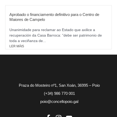
Aprobado o financiamento definitivo para o Centro de
Maiores de Campelo
Unanimidade para reclamar ao Estado que axilice a
recuperación da Casa Barroca: “debe ser patrimonio de
toda a veciñanza de...
LER MÁIS
Praza do Mosteiro nº1, San Xoán, 36995 – Poio
(+34) 986 770 001
poio@concellopoio.gal