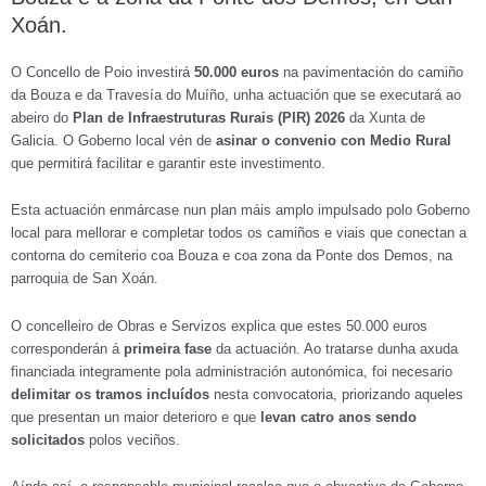
Xoán.
O Concello de Poio investirá
50.000 euros
na pavimentación do camiño
da Bouza e da Travesía do Muíño, unha actuación que se executará ao
abeiro do
Plan de Infraestruturas Rurais (PIR) 2026
da Xunta de
Galicia. O Goberno local vén de
asinar o convenio con Medio Rural
que permitirá facilitar e garantir este investimento.
Esta actuación enmárcase nun plan máis amplo impulsado polo Goberno
local para mellorar e completar todos os camiños e viais que conectan a
contorna do cemiterio coa Bouza e coa zona da Ponte dos Demos, na
parroquia de San Xoán.
O concelleiro de Obras e Servizos explica que estes 50.000 euros
corresponderán á
primeira fase
da actuación. Ao tratarse dunha axuda
financiada integramente pola administración autonómica, foi necesario
delimitar os tramos incluídos
nesta convocatoria, priorizando aqueles
que presentan un maior deterioro e que
levan catro anos sendo
solicitados
polos veciños.