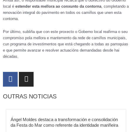
Aínda así, o responsable municipal recalca que o obxectivo do Goberno
local é
estender esta mellora ao conxunto da contorna
, completando a
renovación integral do pavimento en todos os camiños que unen esta
contorna.
Por último, subliña que con este proxecto o Goberno local reafirma o seu
compromiso pola mellora e mantemento da rede de camiños municipais,
cun programa de investimentos que está chegando a todas as parroquias
e que permite avanzar e resolver actuacións demandadas desde hai
décadas.
F
I
a
n
c
s
OUTRAS NOTICIAS
e
t
b
a
o
g
o
r
Ángel Moldes destaca a transformación e consolidación
k
da Festa do Mar como referente da identidade mariñeira
a