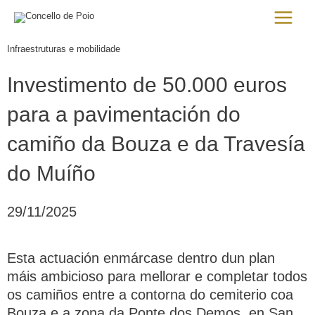
Ir
Main
al
Menu
contenido
Infraestruturas e mobilidade
Investimento de 50.000 euros
para a pavimentación do
camiño da Bouza e da Travesía
do Muíño
29/11/2025
Esta actuación enmárcase dentro dun plan
máis ambicioso para mellorar e completar todos
os camiños entre a contorna do cemiterio coa
Bouza e a zona da Ponte dos Demos, en San