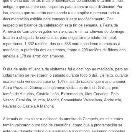
que é unha das festas máis emblemáticas do concello e tamén a máis
antiga, e que cumpre cos requisitos para alcanzar esta distinción. Por
iso, avanza que xa están comezando a recompilar e preparar toda a
documentación esixida para conseguir este recoñecemento. Con
respecto ao balance da celebración esta fin de semana, a Festa da
Ameixa de Campelo esgotou existencias, e nin as chuvias do domingo
frearon a chegada de comensais para degustar o produto. En total,
repartíronse 1.332 racións, das que 856 corresponderon a ameixas á
mariñeira, a preferida dos asistentes, fronte a 298 racións de fideos con
ameixa e 178 de arroz con ameixas.
O día de máis afluencia de visitantes foi o domingo ao mediodía, pero as
colas tamén se rexistraron o sábado durante todo o día. De feito, durante
esa xornada vendeuse case un 10% máis de racións que o ano anterior.
Ata a Praza da Granxa achegáronse visitantes de toda Galicia, pero
tamén de Asturias, Castela León, Extremadura, Illas Canarias, País
Vasco, Cataluña, Murcia, Madrid, Comunidade Valenciana, Andalucía,
Navarra ou Castela A Mancha.
Ademais de enxalzar a calidade da ameixa da Campelo, os asistentes
tamén valoraron outro tipo de cuestións, como que a programación se
estendeu durante todo o día o sábado e o domingo, incluíndo propostas