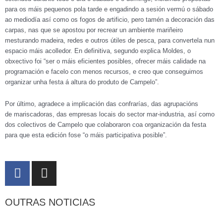
para os máis pequenos pola tarde e engadindo a sesión vermú o sábado
ao mediodía así como os fogos de artificio, pero tamén a decoración das
carpas, nas que se apostou por recrear un ambiente mariñeiro
mesturando madeira, redes e outros útiles de pesca, para convertela nun
espacio máis acolledor. En definitiva, segundo explica Moldes, o
obxectivo foi “ser o máis eficientes posibles, ofrecer máis calidade na
programación e facelo con menos recursos, e creo que conseguimos
organizar unha festa á altura do produto de Campelo”.
Por último, agradece a implicación das confrarías, das agrupacións
de mariscadoras, das empresas locais do sector mar-industria, así como
dos colectivos de Campelo que colaboraron coa organización da festa
para que esta edición fose “o máis participativa posible”.
F
I
a
n
c
s
OUTRAS NOTICIAS
e
t
b
a