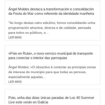
o
g
o
r
Ángel Moldes destaca a transformación e consolidación
k
da Festa do Mar como referente da identidade mariñeira
a
m
“Ao longo destas catro edicións, fomos consolidando unha
programación atractiva, diversa e de calidade, pensada
para todos os públicos, o...
LER MÁIS
«Poio en Ruta», o novo servizo municipal de transporte
para conectar o interior das parroquias
Ángel Moldes: «O obxectivo é conectar as principais zonas
de interese do municipio para que todas as persoas,
especialmente aquelas...
LER MÁIS
Poio, unha das dúas únicas paradas de Los 40 Summer
Live este verán en Galicia