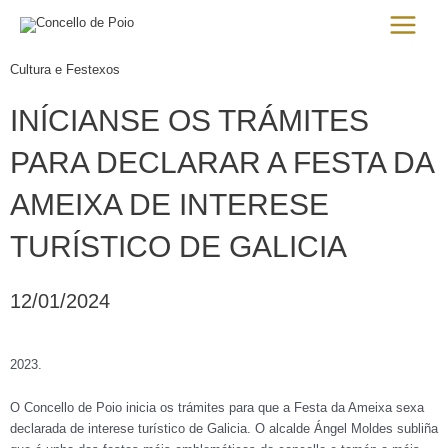
Ir
Main
al
Menu
contenido
Cultura e Festexos
INÍCIANSE OS TRÁMITES
PARA DECLARAR A FESTA DA
AMEIXA DE INTERESE
TURÍSTICO DE GALICIA
12/01/2024
2023.
O Concello de Poio inicia os trámites para que a Festa da Ameixa sexa
declarada de interese turístico de Galicia. O alcalde Ángel Moldes subliña