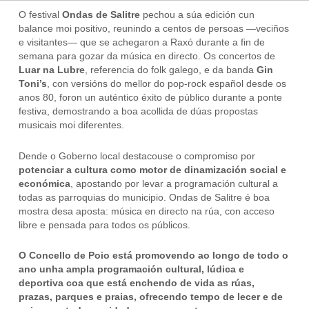
O festival
Ondas de Salitre
pechou a súa edición cun
balance moi positivo, reunindo a centos de persoas —veciños
e visitantes— que se achegaron a Raxó durante a fin de
semana para gozar da música en directo. Os concertos de
Luar na Lubre
, referencia do folk galego, e da banda
Gin
Toni’s
, con versións do mellor do pop-rock español desde os
anos 80, foron un auténtico éxito de público durante a ponte
festiva, demostrando a boa acollida de dúas propostas
musicais moi diferentes.
Dende o Goberno local destacouse o compromiso por
potenciar a cultura como motor de dinamización social e
económica
, apostando por levar a programación cultural a
todas as parroquias do municipio. Ondas de Salitre é boa
mostra desa aposta: música en directo na rúa, con acceso
libre e pensada para todos os públicos.
O
Concello de Poio está promovendo ao longo de todo o
ano unha ampla programación cultural, lúdica e
deportiva coa que está enchendo de vida as rúas,
prazas, parques e praias, ofrecendo tempo de lecer e de