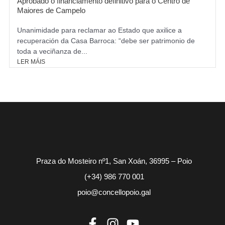
Aprobado o financiamento definitivo para o Centro de
Maiores de Campelo
Unanimidade para reclamar ao Estado que axilice a
recuperación da Casa Barroca: “debe ser patrimonio de
toda a veciñanza de...
LER MÁIS
Praza do Mosteiro nº1, San Xoán, 36995 – Poio
(+34) 986 770 001
poio@concellopoio.gal