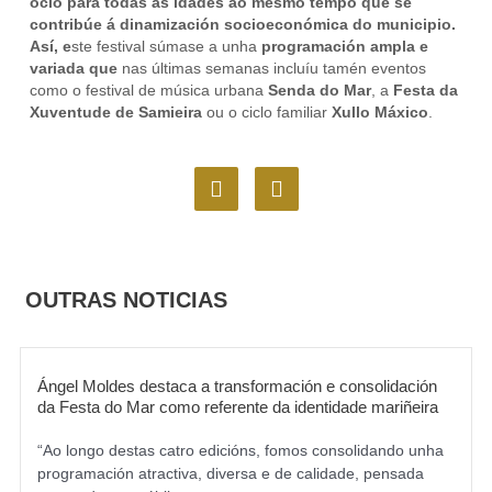
ocio para todas as idades ao mesmo tempo que se
contribúe á dinamización socioeconómica do municipio
.
Así, e
ste festival súmase a unha
programación
ampla e
variada
que
nas últimas semanas incluíu tamén eventos
como o festival de música urbana
Senda do Mar
, a
Festa da
Xuventude de Samieira
ou o ciclo familiar
Xullo Máxico
.
F
I
a
n
c
s
e
t
b
a
o
g
OUTRAS NOTICIAS
o
r
k
a
m
Ángel Moldes destaca a transformación e consolidación
da Festa do Mar como referente da identidade mariñeira
“Ao longo destas catro edicións, fomos consolidando unha
programación atractiva, diversa e de calidade, pensada